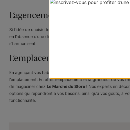
L’agencement demeure importa
Si l’idée de choisir des stores variés vous enchante, la créatio
en l’absence d’une disposition ouverte, les pièces avoisinantes 
s’harmonisent.
L’emplacement et la grandeur de
En agençant vos habillages de fenêtre, n'oubliez pas le rôle joué
l’emplacement. En effet l’emplacement et la grandeur de vos fen
de magasiner chez
Le Marché du Store
! Nos experts en décora
options qui répondront à vos besoins, ainsi qu’à vos goûts, à v
fonctionnalité.