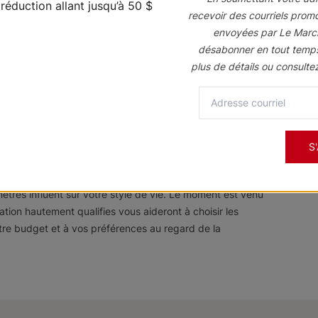
recevoir des courriels prom
nt
envoyées par Le Marc
désabonner en tout temp
plus de détails ou consulte
n d’un bon agencement est la clé d’un décor réussi. Même
devraient présenter de belles palettes de couleur qui
s fenêtres
S
 par la fonctionnalité – surtout au regard de
êtres influent sur votre style de vie. Le moment est venu
tion hautement qualifies vous aideront à choisir les
otre budget et à vos préférences au regard de la