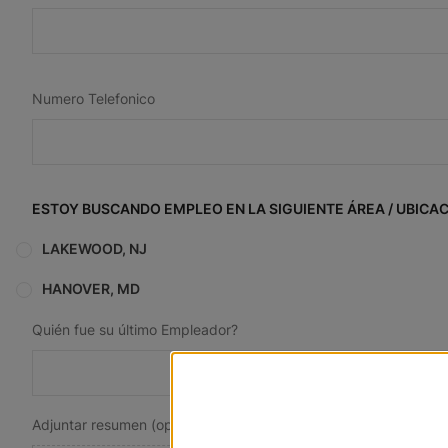
Numero Telefonico
ESTOY BUSCANDO EMPLEO EN LA SIGUIENTE ÁREA / UBICA
LAKEWOOD, NJ
HANOVER, MD
Quién fue su último Empleador?
Adjuntar resumen (opcional)