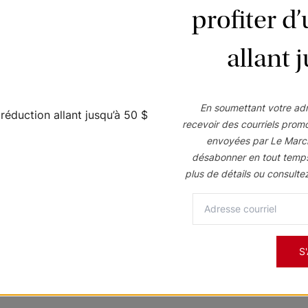
profiter d
allant 
ssez ou déposez votre fichier ici ou sélectionnez-le depuis votre appar
Formats acceptés
:
Doc, pdf, docx
En soumettant votre adr
Submit
recevoir des courriels prom
envoyées par Le Marc
désabonner en tout temp
plus de détails ou consulte
S