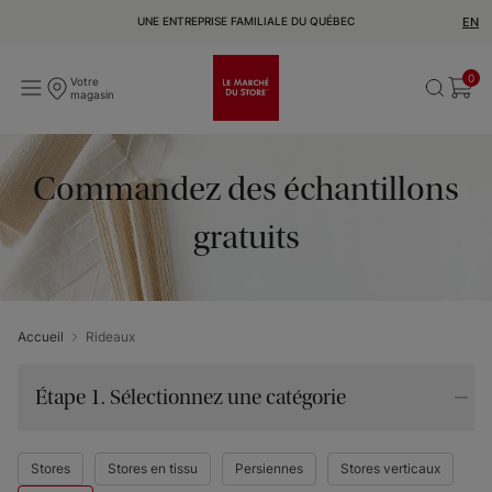
UNE ENTREPRISE FAMILIALE DU QUÉBEC
EN
0
Votre
magasin
Commandez des échantillons
gratuits
Accueil
Rideaux
Étape 1
.
Sélectionnez une catégorie
Stores
Stores en tissu
Persiennes
Stores verticaux