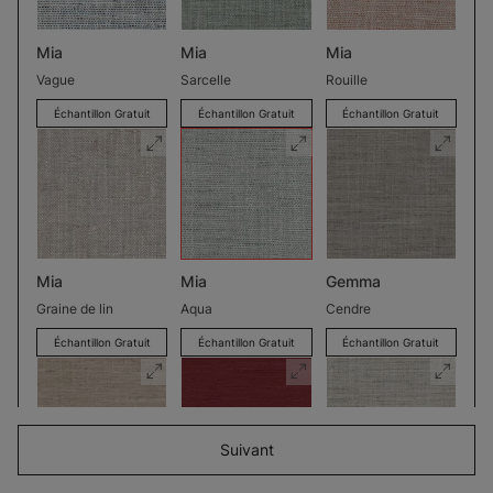
Mia
Mia
Mia
Vague
Sarcelle
Rouille
Échantillon Gratuit
Échantillon Gratuit
Échantillon Gratuit
Mia
Mia
Gemma
Graine de lin
Aqua
Cendre
Échantillon Gratuit
Échantillon Gratuit
Échantillon Gratuit
Suivant