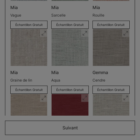
Mia
Mia
Mia
Vague
Sarcelle
Rouille
Échantillon Gratuit
Échantillon Gratuit
Échantillon Gratuit
Mia
Mia
Gemma
Graine de lin
Aqua
Cendre
Échantillon Gratuit
Échantillon Gratuit
Échantillon Gratuit
Suivant
Gemma
Gemma
Gemma