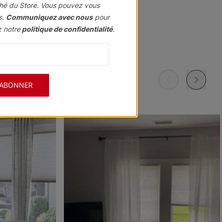
hé du Store. Vous pouvez vous
s.
Communiquez avec nous
pour
z notre
politique de confidentialité
.
Morris
Morris
Morris
ant
Assombrissant
Assombrissant
Assombrissant
Grenat
Kaki
Marine
'ABONNER
Échantillon
Échantillon
Échantillon
Gratuit
Gratuit
Gratuit
Morris
Morris
Ollie
ant
Assombrissant
Assombrissant
e
Ciel
Pierre
Noir
Échantillon
Échantillon
Échantillon
Gratuit
Gratuit
Gratuit