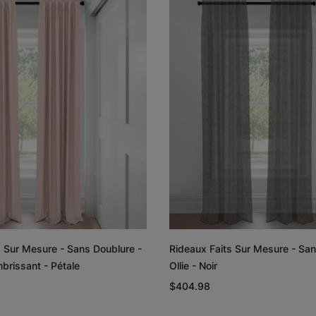
Lyra
Lyra
Graine de lin
Graphite
Échantillon
Échantillon
Gratuit
Gratuit
Rayne
Regan
Blanc
Rougir
s Sur Mesure - Sans Doublure -
Rideaux Faits Sur Mesure - San
Échantillon
Échantillon
brissant - Pétale
Ollie - Noir
Gratuit
Gratuit
$404.98