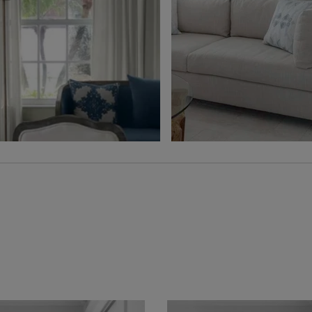
Ollie
Ollie
Charbon
Gris
Échantillon
Échantillon
Gratuit
Gratuit
Voilage
Jolene
Hampton
Blé
Gris
Échantillon
Échantillon
Gratuit
Gratuit