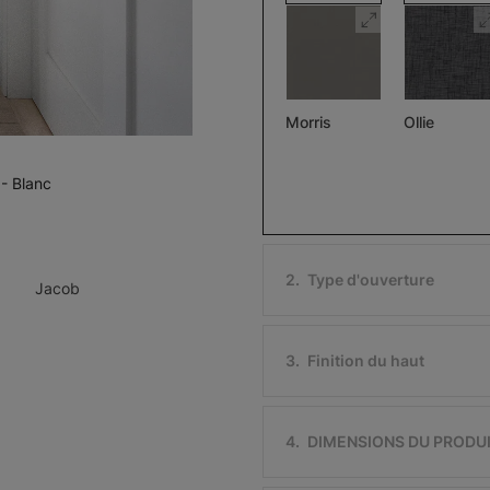
Morris
Ollie
Assombrissant
Pierre
Noir
 - Blanc
Échantillon
Échantillon
Gratuit
Gratuit
2
.
Type d'ouverture
Jacob
3
.
Finition du haut
Ollie
Morris
Assombriss
Ivoire
Noir
4
.
DIMENSIONS DU PRODU
Échantillon
Échantillon
Gratuit
Gratuit