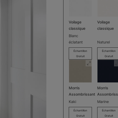
Voilage
Voilage
classique
classique
Blanc
éclatant
Naturel
Échantillon
Échantillon
Gratuit
Gratuit
Morris
Morris
Assombrissant
Assombriss
Kaki
Marine
Échantillon
Échantillon
Gratuit
Gratuit