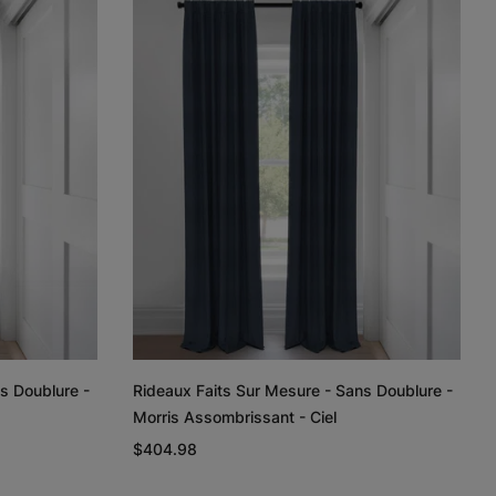
Lyra
Lyra
Rayne
Ivoire
Ciel
Argent
Échantillon
Échantillon
Échantillon
Gratuit
Gratuit
Gratuit
Regan
Regan
Tissage de
lin et coton
Gris pâle
Blanc
Taupe
s Doublure -
Rideaux Faits Sur Mesure - Sans Doublure -
Échantillon
Échantillon
Échantillon
Morris Assombrissant - Ciel
Gratuit
Gratuit
Gratuit
$404.98