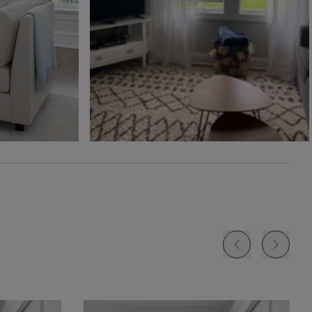
Ollie
Ollie
The Rhodes
Glaçon
Ivoire
Beige Bisque
Échantillon
Échantillon
Échantillon
Gratuit
Gratuit
Gratuit
Jolene
Lyra
Lyra
Blanc
Fard à joue
Nuage
Échantillon
Échantillon
Échantillon
Gratuit
Gratuit
Gratuit