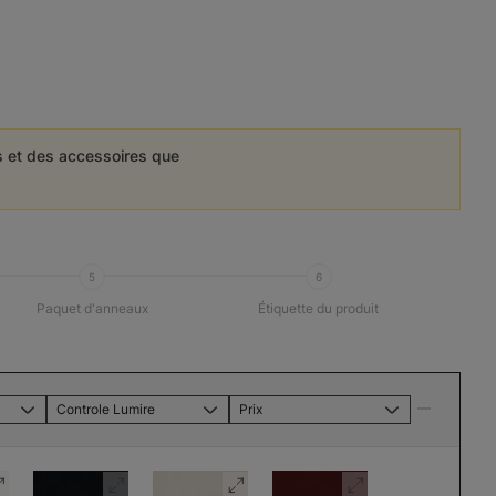
es et des accessoires que
5
6
Paquet d'anneaux
Étiquette du produit
Controle Lumire
Prix