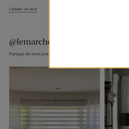
Laisser un avis
@lemarchedustore
Partage de bons points de vue. Taguez @lemarchedustore dans