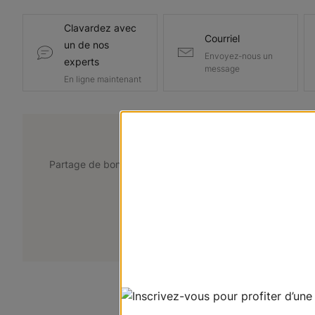
Clavardez avec
Courriel
un de nos
Envoyez-nous un
experts
message
En ligne maintenant
@lemarchedustore
Partage de bons points de vue. Taguez @lemarchedustor
pour avoir une chance d'être présent
+
Soumettez votre photo