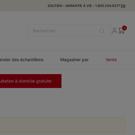
SOUTIEN
-
GARANTIE À VIE
-
1.800.254.6377
EN
0
der des échantillons
Magasiner par
Vente
ltation à domicile gratuite