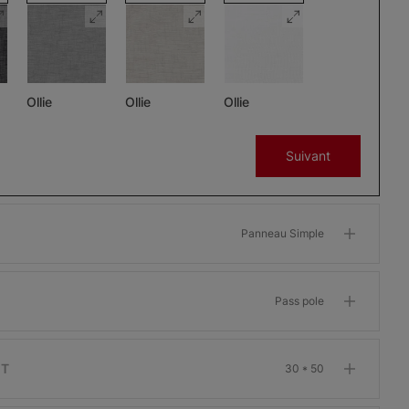
Ollie
Ollie
Ollie
Charbon
Gris
Glaçon
Suivant
Échantillon
Échantillon
Échantillon
Gratuit
Gratuit
Gratuit
Panneau Simple
Pass pole
Morris
Morris
Morris
ant
Assombrissant
Assombrissant
Assombrissant
Os
Grenat
Kaki
IT
30 * 50
Échantillon
Échantillon
Échantillon
Gratuit
Gratuit
Gratuit