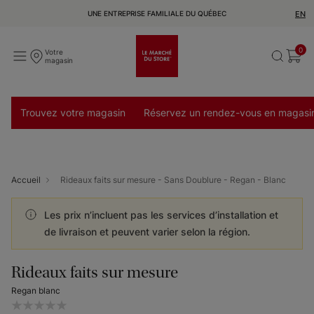
UNE ENTREPRISE FAMILIALE DU QUÉBEC
EN
0
Votre
magasin
Trouvez votre magasin
Réservez un rendez-vous en magasi
Accueil
Rideaux faits sur mesure - Sans Doublure - Regan - Blanc
Les prix n’incluent pas les services d’installation et
de livraison et peuvent varier selon la région.
Rideaux faits sur mesure
Regan blanc