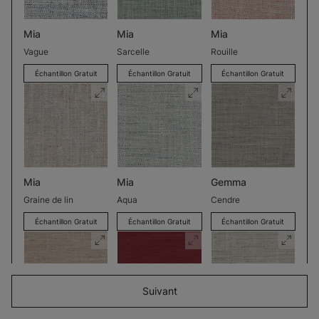
Mia
Mia
Mia
Vague
Sarcelle
Rouille
Échantillon Gratuit
Échantillon Gratuit
Échantillon Gratuit
Mia
Mia
Gemma
Graine de lin
Aqua
Cendre
Échantillon Gratuit
Échantillon Gratuit
Échantillon Gratuit
Suivant