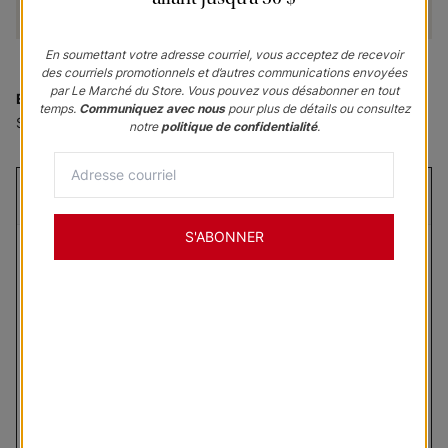
En soumettant votre adresse courriel, vous acceptez de recevoir
des courriels promotionnels et d’autres communications envoyées
par Le Marché du Store. Vous pouvez vous désabonner en tout
En vendette
:
Rideaux faits sur mesure - Filtrant la Lumière -
temps.
Communiquez avec nous
pour plus de détails ou consultez
Sienna - Blanc
notre
politique de confidentialité
.
1.
Style et couleur
S'ABONNER
Trier par:
Voilage classique
Voilage classique
Morris
Assombrissant