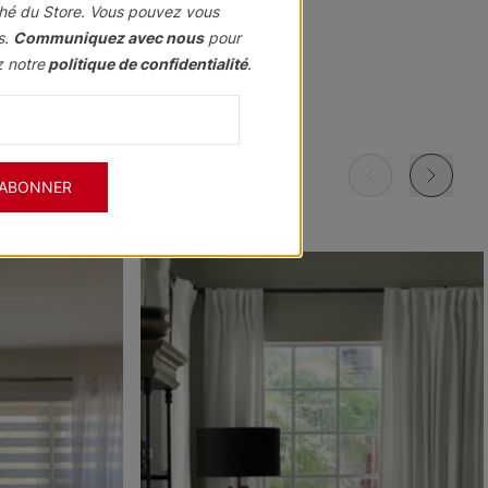
hé du Store. Vous pouvez vous
s.
Communiquez avec nous
pour
z notre
politique de confidentialité
.
Morris
Morris
Morris
ant
Assombrissant
Assombrissant
Assombrissant
Grenat
Kaki
Marine
'ABONNER
Échantillon
Échantillon
Échantillon
Gratuit
Gratuit
Gratuit
Morris
Morris
Ollie
ant
Assombrissant
Assombrissant
e
Ciel
Pierre
Noir
Échantillon
Échantillon
Échantillon
Gratuit
Gratuit
Gratuit