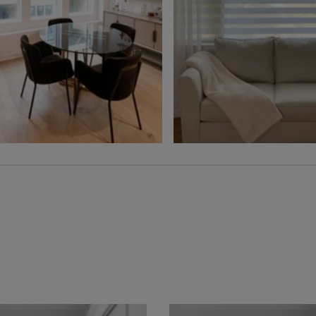
Ollie
Ollie
Charbon
Gris
Échantillon
Échantillon
Gratuit
Gratuit
Voilage
Jolene
Hampton
Blé
Gris
Échantillon
Échantillon
Gratuit
Gratuit