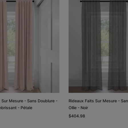
Lyra
Lyra
Graine de lin
Graphite
Échantillon
Échantillon
Gratuit
Gratuit
Rayne
Regan
Blanc
Rougir
s Sur Mesure - Sans Doublure -
Rideaux Faits Sur Mesure - San
Échantillon
Échantillon
brissant - Pétale
Ollie - Noir
Gratuit
Gratuit
$404.98