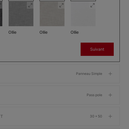
Ollie
Ollie
Ollie
Charbon
Gris
Glaçon
Suivant
Échantillon
Échantillon
Échantillon
Gratuit
Gratuit
Gratuit
Panneau Simple
Pass pole
Morris
Morris
Morris
ant
Assombrissant
Assombrissant
Assombrissant
Os
Grenat
Kaki
IT
30 * 50
Échantillon
Échantillon
Échantillon
Gratuit
Gratuit
Gratuit