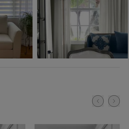
Ollie
Ollie
The Rhodes
Glaçon
Ivoire
Beige Bisque
Échantillon
Échantillon
Échantillon
Gratuit
Gratuit
Gratuit
Jolene
Lyra
Lyra
Blanc
Fard à joue
Nuage
Échantillon
Échantillon
Échantillon
Gratuit
Gratuit
Gratuit