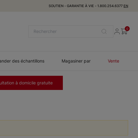
SOUTIEN
-
GARANTIE À VIE
-
1.800.254.6377
EN
0
der des échantillons
Magasiner par
Vente
ltation à domicile gratuite