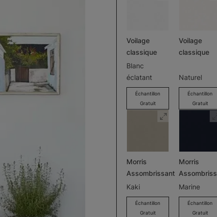
Voilage
Voilage
classique
classique
Blanc
éclatant
Naturel
Échantillon
Échantillon
Gratuit
Gratuit
Morris
Morris
Assombrissant
Assombriss
Kaki
Marine
Échantillon
Échantillon
Gratuit
Gratuit