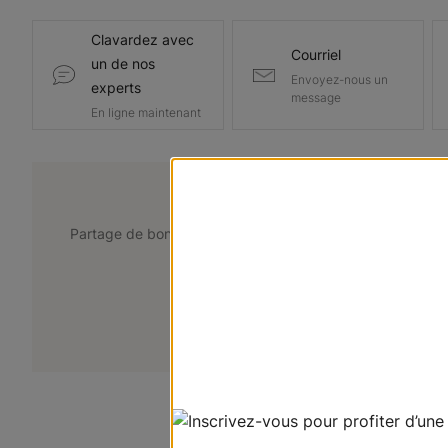
Clavardez avec
Courriel
un de nos
Envoyez-nous un
experts
message
En ligne maintenant
@lemarchedustore
Partage de bons points de vue. Taguez @lemarchedustor
pour avoir une chance d'être présent
+
Soumettez votre photo