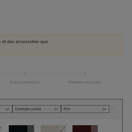
es et des accessoires que
5
6
Paquet d'anneaux
Étiquette du produit
Controle Lumire
Prix