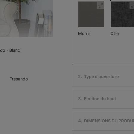
Morris
Ollie
Assombrissant
Pierre
Noir
ndo - Blanc
Échantillon
Échantillon
Gratuit
Gratuit
2
.
Type d'ouverture
Tresando
3
.
Finition du haut
Ollie
Morris
Assombriss
Ivoire
Noir
4
.
DIMENSIONS DU PRODU
Échantillon
Échantillon
Gratuit
Gratuit