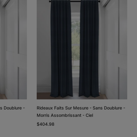
Lyra
Lyra
Rayne
Ivoire
Ciel
Argent
Échantillon
Échantillon
Échantillon
Gratuit
Gratuit
Gratuit
Regan
Regan
Tissage de
lin et coton
Gris pâle
Blanc
Taupe
s Doublure -
Rideaux Faits Sur Mesure - Sans Doublure -
Échantillon
Échantillon
Échantillon
Morris Assombrissant - Ciel
Gratuit
Gratuit
Gratuit
$404.98