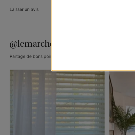
Laisser un avis
@lemarchedustore
Partage de bons points de vue. Taguez @lemarchedustore dans