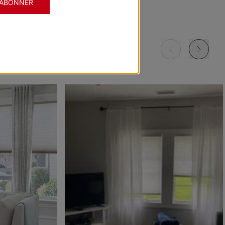
'ABONNER
Morris
Morris
Morris
ant
Assombrissant
Assombrissant
Assombrissant
Grenat
Kaki
Marine
Échantillon
Échantillon
Échantillon
Gratuit
Gratuit
Gratuit
Morris
Morris
Ollie
ant
Assombrissant
Assombrissant
e
Ciel
Pierre
Noir
Échantillon
Échantillon
Échantillon
Gratuit
Gratuit
Gratuit