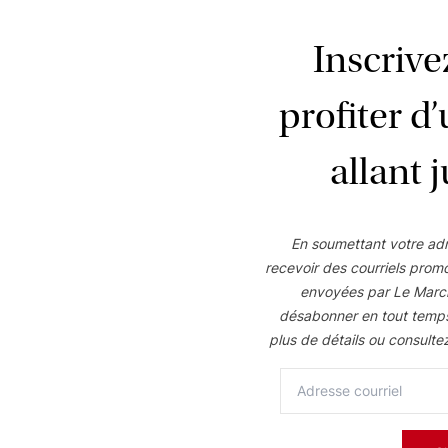
5
.
Paquet d'anneaux
Inscriv
profiter d
6
.
Étiquette du produit
Morris
Morris
Assombrissant
Assombriss
allant 
Marine
Pétale
Échantillon
Échantillon
Gratuit
Gratuit
En soumettant votre adr
recevoir des courriels prom
Planifiez une consultation 
envoyées par Le Marc
désabonner en tout temp
plus de détails ou consulte
Ollie
Ollie
Noir
Charbon
Échantillon
Échantillon
Gratuit
Gratuit