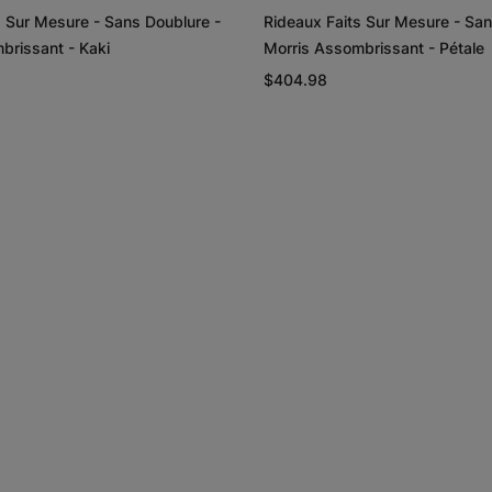
s Sur Mesure - Sans Doublure -
Rideaux Faits Sur Mesure - San
brissant - Kaki
Morris Assombrissant - Pétale
$404.98
Lyra
Lyra
Graine de lin
Graphite
Échantillon
Échantillon
Gratuit
Gratuit
Rayne
Regan
Blanc
Rougir
Échantillon
Échantillon
Gratuit
Gratuit