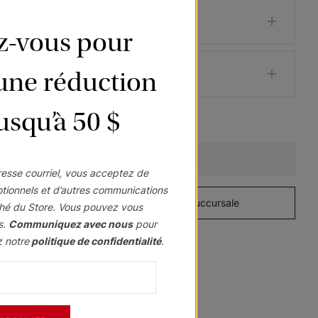
ez-vous pour
’une réduction
Morris
Morris
Morris
ant
Assombrissant
Assombrissant
Assombrissant
jusqu’à 50 $
Blanc platine
Ciel
Pierre
Échantillon
Échantillon
Échantillon
Ajouter au devis
Gratuit
Gratuit
Gratuit
esse courriel, vous acceptez de
otionnels et d’autres communications
à domicile
Visitez une succursale
hé du Store. Vous pouvez vous
s.
Communiquez avec nous
pour
z notre
politique de confidentialité
.
Ollie
Ollie
Ollie
Gris
Glaçon
Ivoire
Échantillon
Échantillon
Échantillon
Gratuit
Gratuit
Gratuit