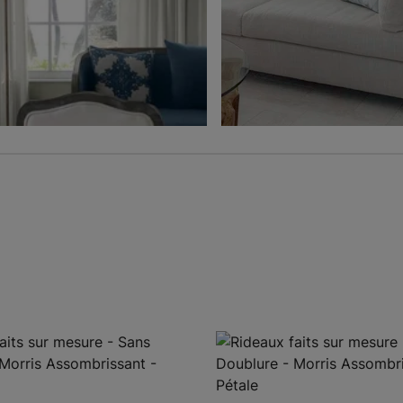
Ollie
Ollie
Charbon
Gris
Échantillon
Échantillon
Gratuit
Gratuit
Voilage
Jolene
Hampton
Blé
Gris
Échantillon
Échantillon
Gratuit
Gratuit