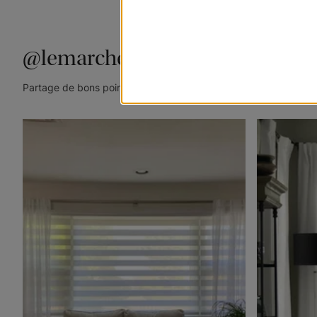
@lemarchedustore
Partage de bons points de vue. Taguez @lemarchedustore dans