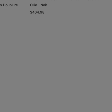
s Doublure -
Ollie - Noir
$404.98
Lyra
Lyra
Rayne
Ivoire
Ciel
Argent
Échantillon
Échantillon
Échantillon
Gratuit
Gratuit
Gratuit
Regan
Regan
Tissage de
lin et coton
Gris pâle
Blanc
Taupe
Échantillon
Échantillon
Échantillon
Gratuit
Gratuit
Gratuit