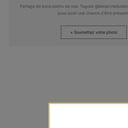
Partage de bons points de vue. Taguez @lemarchedustor
pour avoir une chance d'être présent
+
Soumettez votre photo