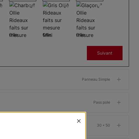
Ollie
Ollie
Ollie
Charbon
Gris
Glaçon
Suivant
Échantillon
Échantillon
Échantillon
Gratuit
Gratuit
Gratuit
Panneau Simple
Pass pole
Morris
Morris
Morris
ant
Assombrissant
Assombrissant
Assombrissant
Os
Grenat
Kaki
IT
30 * 50
Échantillon
Échantillon
Échantillon
Gratuit
Gratuit
Gratuit