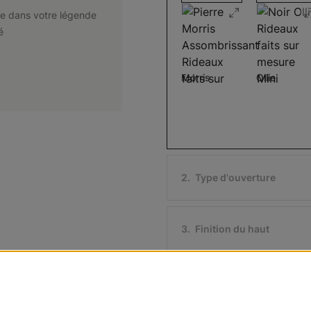
e dans votre légende
é
Morris
Ollie
Assombrissant
Pierre
Noir
Échantillon
Échantillon
Gratuit
Gratuit
2
.
Type d'ouverture
3
.
Finition du haut
Ollie
Morris
Assombriss
Ivoire
Noir
4
.
DIMENSIONS DU PRODU
Échantillon
Échantillon
Gratuit
Gratuit