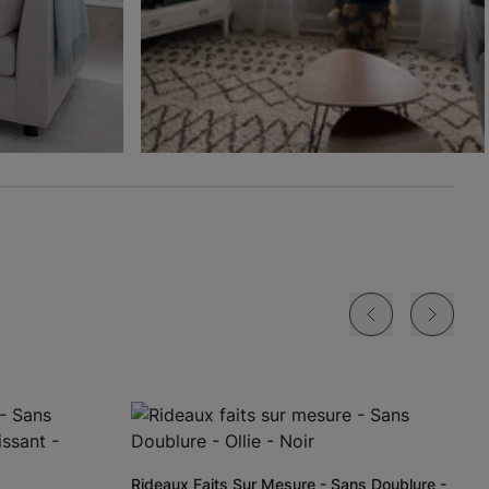
Ollie
Ollie
The Rhodes
Glaçon
Ivoire
Beige Bisque
Échantillon
Échantillon
Échantillon
Gratuit
Gratuit
Gratuit
Jolene
Lyra
Lyra
Blanc
Fard à joue
Nuage
Échantillon
Échantillon
Échantillon
Gratuit
Gratuit
Gratuit
Rideaux Faits Sur Mesure - Sans Doublure -