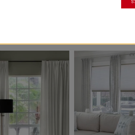
S
Morris
Morris
Assombrissant
Assombriss
 votre légende pour avoir une chance d'être présenté
Noir
Os
Échantillon
Échantillon
Gratuit
Gratuit
Morris
Morris
Assombrissant
Assombriss
Pétale
Blanc platin
Échantillon
Échantillon
Gratuit
Gratuit