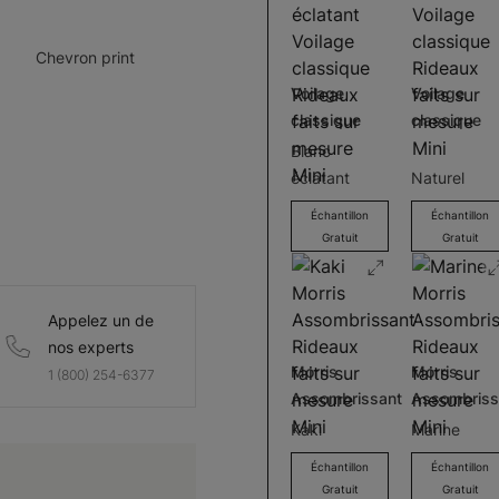
Chevron print
Voilage
Voilage
classique
classique
Blanc
éclatant
Naturel
Échantillon
Échantillon
Gratuit
Gratuit
Appelez un de
nos experts
Morris
Morris
1 (800) 254-6377
Assombrissant
Assombriss
Kaki
Marine
Échantillon
Échantillon
Gratuit
Gratuit