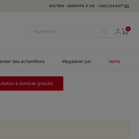
SOUTIEN
-
GARANTIE À VIE
-
1.800.254.6377
EN
0
der des échantillons
Magasiner par
Vente
ltation à domicile gratuite