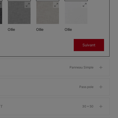
Ollie
Ollie
Ollie
Charbon
Gris
Glaçon
Suivant
Échantillon
Échantillon
Échantillon
Gratuit
Gratuit
Gratuit
Panneau Simple
Pass pole
Morris
Morris
Morris
ant
Assombrissant
Assombrissant
Assombrissant
Os
Grenat
Kaki
IT
30 * 50
Échantillon
Échantillon
Échantillon
Gratuit
Gratuit
Gratuit