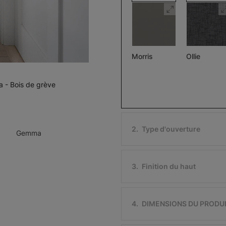
Morris
Ollie
Assombrissant
Pierre
Noir
a - Bois de grève
Échantillon
Échantillon
Gratuit
Gratuit
2
.
Type d'ouverture
Gemma
3
.
Finition du haut
Ollie
Morris
Assombriss
Ivoire
Noir
4
.
DIMENSIONS DU PRODU
Échantillon
Échantillon
Gratuit
Gratuit