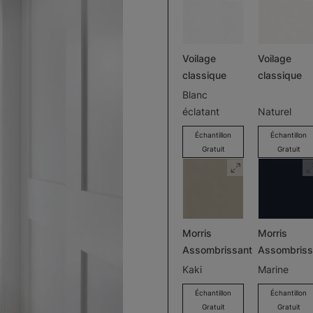
Voilage
Voilage
classique
classique
Blanc
éclatant
Naturel
Échantillon
Échantillon
Gratuit
Gratuit
Morris
Morris
Assombrissant
Assombriss
Kaki
Marine
Échantillon
Échantillon
Gratuit
Gratuit