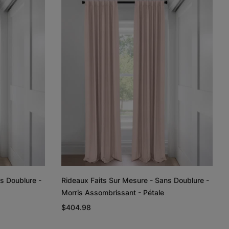
Lyra
Lyra
Rayne
Ivoire
Ciel
Argent
Échantillon
Échantillon
Échantillon
Gratuit
Gratuit
Gratuit
Regan
Regan
Tissage de
lin et coton
Gris pâle
Blanc
Taupe
s Doublure -
Rideaux Faits Sur Mesure - Sans Doublure -
Échantillon
Échantillon
Échantillon
Morris Assombrissant - Pétale
Gratuit
Gratuit
Gratuit
$404.98