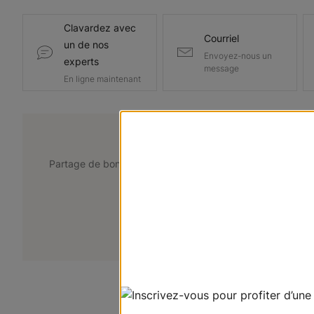
Clavardez avec
Courriel
un de nos
Envoyez-nous un
experts
message
En ligne maintenant
@lemarchedustore
Partage de bons points de vue. Taguez @lemarchedustor
pour avoir une chance d'être présent
+
Soumettez votre photo