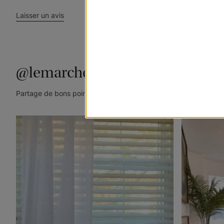
Laisser un avis
@lemarchedustore
Partage de bons points de vue. Taguez @lemarchedustore dans