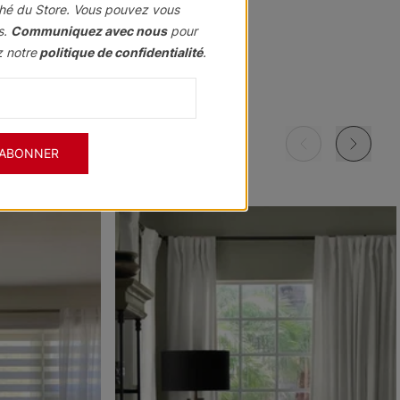
hé du Store. Vous pouvez vous
s.
Communiquez avec nous
pour
z notre
politique de confidentialité
.
Morris
Morris
Morris
ant
Assombrissant
Assombrissant
Assombrissant
Grenat
Kaki
Marine
'ABONNER
Échantillon
Échantillon
Échantillon
Gratuit
Gratuit
Gratuit
Morris
Morris
Ollie
ant
Assombrissant
Assombrissant
e
Ciel
Pierre
Noir
Échantillon
Échantillon
Échantillon
Gratuit
Gratuit
Gratuit