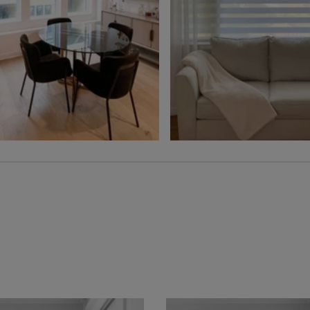
Ollie
Ollie
Charbon
Gris
Échantillon
Échantillon
Gratuit
Gratuit
Voilage
Jolene
Hampton
Blé
Gris
Échantillon
Échantillon
Gratuit
Gratuit