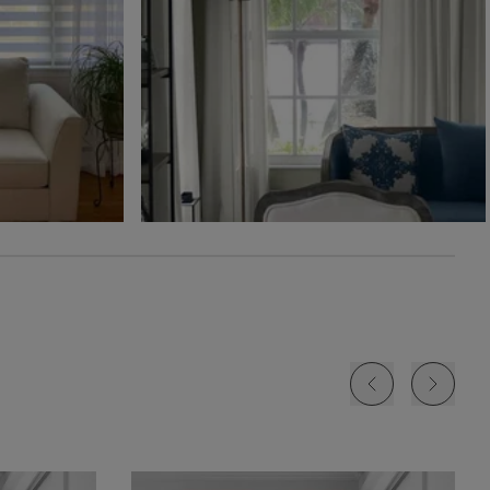
Ollie
Ollie
The Rhodes
Glaçon
Ivoire
Beige Bisque
Échantillon
Échantillon
Échantillon
Gratuit
Gratuit
Gratuit
Jolene
Lyra
Lyra
Blanc
Fard à joue
Nuage
Échantillon
Échantillon
Échantillon
Gratuit
Gratuit
Gratuit