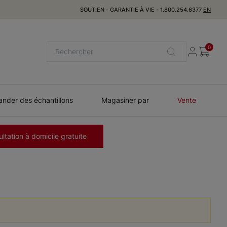
SOUTIEN
-
GARANTIE À VIE
-
1.800.254.6377
EN
0
der des échantillons
Magasiner par
Vente
ltation à domicile gratuite