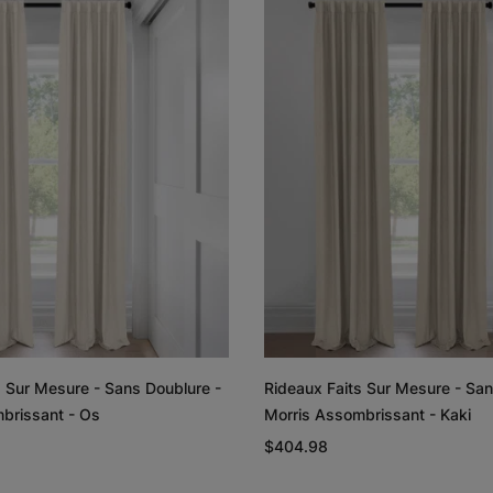
Lyra
Lyra
Graine de lin
Graphite
Échantillon
Échantillon
Gratuit
Gratuit
Rayne
Regan
Blanc
Rougir
s Sur Mesure - Sans Doublure -
Rideaux Faits Sur Mesure - San
Échantillon
Échantillon
brissant - Os
Morris Assombrissant - Kaki
Gratuit
Gratuit
$404.98