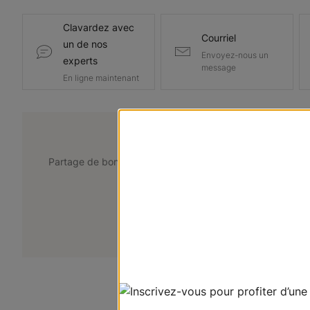
Clavardez avec
Courriel
un de nos
Envoyez-nous un
experts
message
En ligne maintenant
@lemarchedustore
Partage de bons points de vue. Taguez @lemarchedustor
pour avoir une chance d'être présent
+
Soumettez votre photo