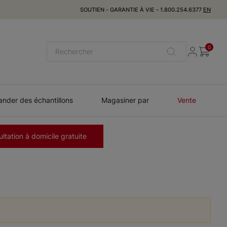
SOUTIEN
-
GARANTIE À VIE
-
1.800.254.6377
EN
0
der des échantillons
Magasiner par
Vente
ltation à domicile gratuite