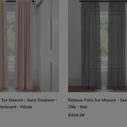
Lyra
Lyra
Graine de lin
Graphite
Échantillon
Échantillon
Gratuit
Gratuit
Rayne
Regan
Blanc
Rougir
s Sur Mesure - Sans Doublure -
Rideaux Faits Sur Mesure - San
Échantillon
Échantillon
brissant - Pétale
Ollie - Noir
Gratuit
Gratuit
$404.98