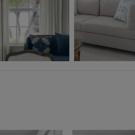
Ollie
Ollie
Charbon
Gris
Échantillon
Échantillon
Gratuit
Gratuit
Voilage
Jolene
Hampton
Blé
Gris
Échantillon
Échantillon
Gratuit
Gratuit