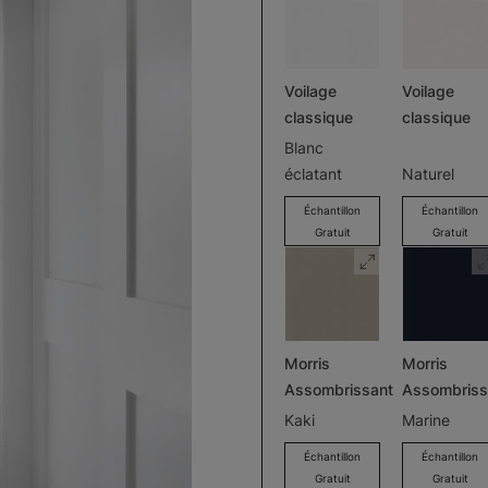
Voilage
Voilage
classique
classique
Blanc
éclatant
Naturel
Échantillon
Échantillon
Gratuit
Gratuit
Morris
Morris
Assombrissant
Assombriss
Kaki
Marine
Échantillon
Échantillon
Gratuit
Gratuit