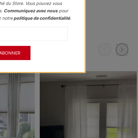
hé du Store. Vous pouvez vous
s.
Communiquez avec nous
pour
z notre
politique de confidentialité
.
Morris
Morris
Morris
ant
Assombrissant
Assombrissant
Assombrissant
Grenat
Kaki
Marine
'ABONNER
Échantillon
Échantillon
Échantillon
Gratuit
Gratuit
Gratuit
Morris
Morris
Ollie
ant
Assombrissant
Assombrissant
e
Ciel
Pierre
Noir
Échantillon
Échantillon
Échantillon
Gratuit
Gratuit
Gratuit