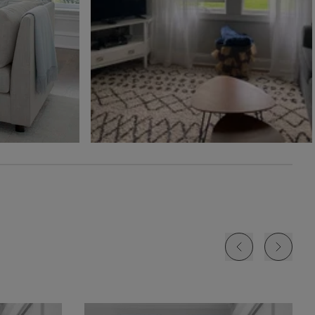
Ollie
Ollie
The Rhodes
Glaçon
Ivoire
Beige Bisque
Échantillon
Échantillon
Échantillon
Gratuit
Gratuit
Gratuit
Jolene
Lyra
Lyra
Blanc
Fard à joue
Nuage
Échantillon
Échantillon
Échantillon
Gratuit
Gratuit
Gratuit