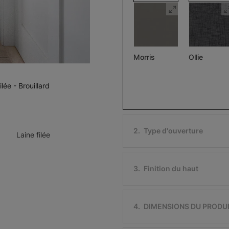
Morris
Ollie
Assombrissant
Pierre
Noir
lée - Brouillard
Échantillon
Échantillon
Gratuit
Gratuit
2
.
Type d'ouverture
Laine filée
3
.
Finition du haut
Ollie
Morris
Assombriss
Ivoire
Noir
4
.
DIMENSIONS DU PRODU
Échantillon
Échantillon
Gratuit
Gratuit