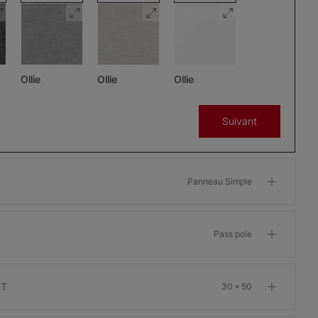
Ollie
Ollie
Ollie
Charbon
Gris
Glaçon
Suivant
Échantillon
Échantillon
Échantillon
Gratuit
Gratuit
Gratuit
Panneau Simple
Pass pole
Morris
Morris
Morris
ant
Assombrissant
Assombrissant
Assombrissant
Os
Grenat
Kaki
IT
30 * 50
Échantillon
Échantillon
Échantillon
Gratuit
Gratuit
Gratuit