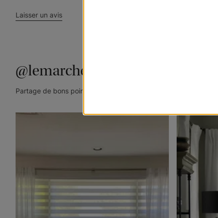
Laisser un avis
@lemarchedustore
Partage de bons points de vue. Taguez @lemarchedustore dans