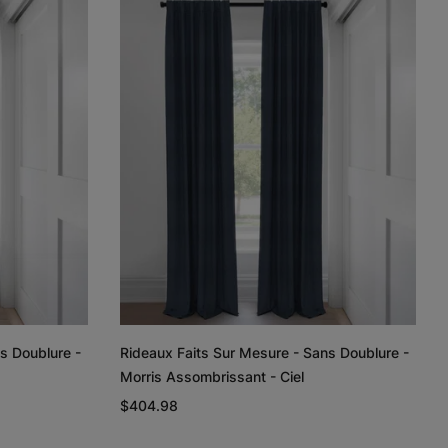
Lyra
Lyra
Rayne
Ivoire
Ciel
Argent
Échantillon
Échantillon
Échantillon
Gratuit
Gratuit
Gratuit
Regan
Regan
Tissage de
lin et coton
Gris pâle
Blanc
Taupe
s Doublure -
Rideaux Faits Sur Mesure - Sans Doublure -
Échantillon
Échantillon
Échantillon
Morris Assombrissant - Ciel
Gratuit
Gratuit
Gratuit
$404.98