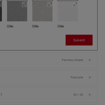
Ollie
Ollie
Ollie
Charbon
Gris
Glaçon
Suivant
Échantillon
Échantillon
Échantillon
Gratuit
Gratuit
Gratuit
Panneau Simple
Pass pole
Morris
Morris
Morris
ant
Assombrissant
Assombrissant
Assombrissant
Os
Grenat
Kaki
IT
30 * 50
Échantillon
Échantillon
Échantillon
Gratuit
Gratuit
Gratuit