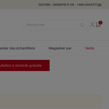
SOUTIEN
-
GARANTIE À VIE
-
1.800.254.6377
EN
0
der des échantillons
Magasiner par
Vente
ltation à domicile gratuite