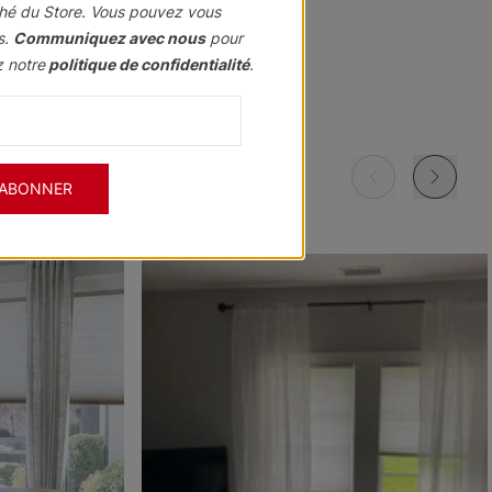
hé du Store. Vous pouvez vous
s.
Communiquez avec nous
pour
z notre
politique de confidentialité
.
Morris
Morris
Morris
ant
Assombrissant
Assombrissant
Assombrissant
Grenat
Kaki
Marine
'ABONNER
Échantillon
Échantillon
Échantillon
Gratuit
Gratuit
Gratuit
Morris
Morris
Ollie
ant
Assombrissant
Assombrissant
e
Ciel
Pierre
Noir
Échantillon
Échantillon
Échantillon
Gratuit
Gratuit
Gratuit