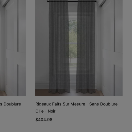
Lyra
Lyra
Rayne
Ivoire
Ciel
Argent
Échantillon
Échantillon
Échantillon
Gratuit
Gratuit
Gratuit
Regan
Regan
Tissage de
lin et coton
Gris pâle
Blanc
Taupe
s Doublure -
Rideaux Faits Sur Mesure - Sans Doublure -
Échantillon
Échantillon
Échantillon
Morris Assombrissant - Ciel
Gratuit
Gratuit
Gratuit
$404.98