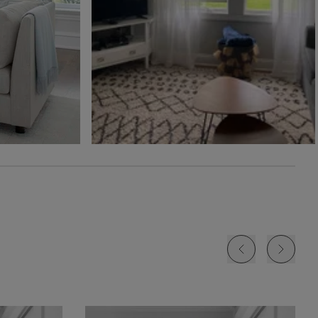
Ollie
Ollie
The Rhodes
Glaçon
Ivoire
Beige Bisque
Échantillon
Échantillon
Échantillon
Gratuit
Gratuit
Gratuit
Jolene
Lyra
Lyra
Blanc
Fard à joue
Nuage
Échantillon
Échantillon
Échantillon
Gratuit
Gratuit
Gratuit