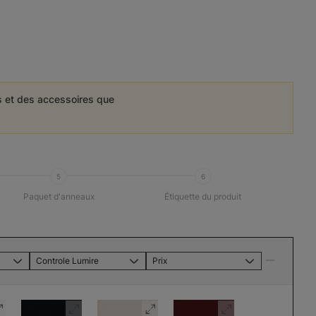
es et des accessoires que
5
6
Paquet d'anneaux
Étiquette du produit
Controle Lumire
Prix