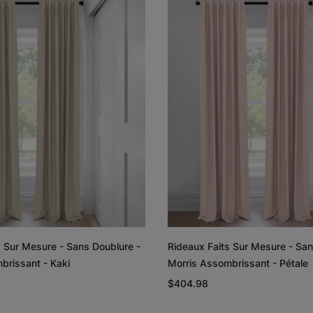
Lyra
Lyra
Graine de lin
Graphite
Échantillon
Échantillon
Gratuit
Gratuit
Rayne
Regan
Blanc
Rougir
s Sur Mesure - Sans Doublure -
Rideaux Faits Sur Mesure - San
Échantillon
Échantillon
brissant - Pétale
Ollie - Noir
Gratuit
Gratuit
$404.98