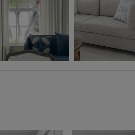
Ollie
Ollie
Charbon
Gris
Échantillon
Échantillon
Gratuit
Gratuit
Voilage
Jolene
Hampton
Blé
Gris
Échantillon
Échantillon
Gratuit
Gratuit