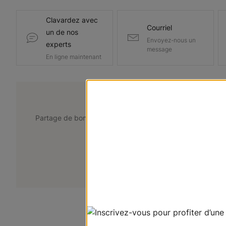
Clavardez avec
Courriel
un de nos
Envoyez-nous un
experts
message
En ligne maintenant
@lemarchedustore
Partage de bons points de vue. Taguez @lemarchedustor
pour avoir une chance d'être présent
+
Soumettez votre photo