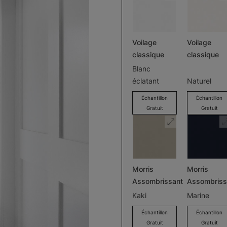
Voilage
Voilage
classique
classique
Blanc
éclatant
Naturel
Échantillon
Échantillon
Gratuit
Gratuit
Morris
Morris
Assombrissant
Assombriss
Kaki
Marine
Échantillon
Échantillon
Gratuit
Gratuit