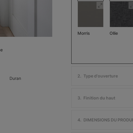
Morris
Ollie
Assombrissant
Pierre
Noir
me
Échantillon
Échantillon
Gratuit
Gratuit
2
.
Type d'ouverture
Duran
3
.
Finition du haut
Ollie
Morris
Assombriss
Ivoire
Noir
4
.
DIMENSIONS DU PRODU
Échantillon
Échantillon
Gratuit
Gratuit