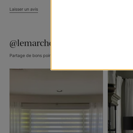
Laisser un avis
@lemarchedustore
Partage de bons points de vue. Taguez @lemarchedustore dans