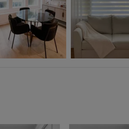
Ollie
Ollie
Charbon
Gris
Échantillon
Échantillon
Gratuit
Gratuit
Voilage
Jolene
Hampton
Blé
Gris
Échantillon
Échantillon
Gratuit
Gratuit