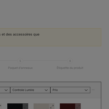
es et des accessoires que
5
6
Paquet d'anneaux
Étiquette du produit
Controle Lumire
Prix