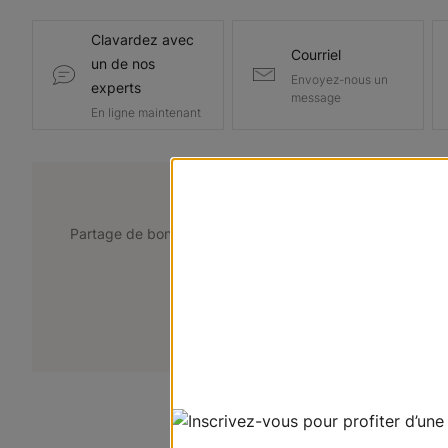
Clavardez avec
Courriel
un de nos
Envoyez-nous un
experts
message
En ligne maintenant
@lemarchedustore
Partage de bons points de vue. Taguez @lemarchedustor
pour avoir une chance d'être présent
+
Soumettez votre photo