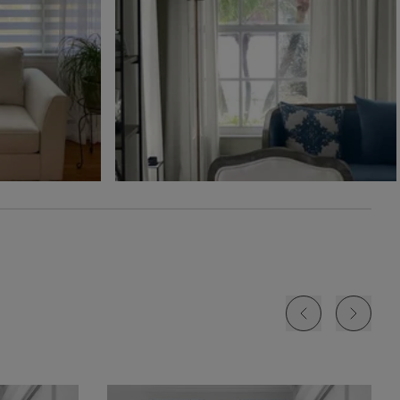
Ollie
Ollie
The Rhodes
Glaçon
Ivoire
Beige Bisque
Échantillon
Échantillon
Échantillon
Gratuit
Gratuit
Gratuit
Jolene
Lyra
Lyra
Blanc
Fard à joue
Nuage
Échantillon
Échantillon
Échantillon
Gratuit
Gratuit
Gratuit