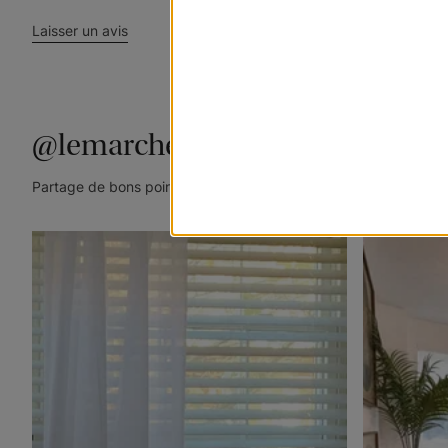
Laisser un avis
@lemarchedustore
Partage de bons points de vue. Taguez @lemarchedustore dans