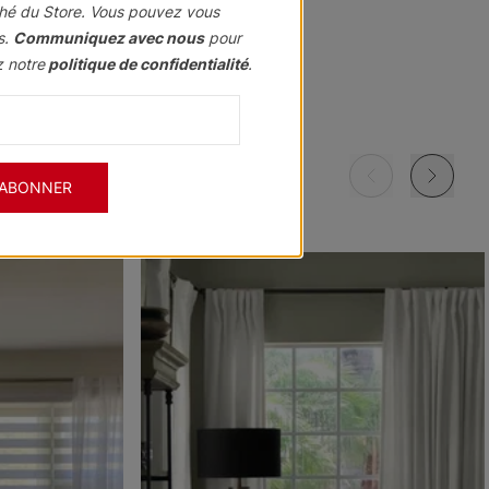
hé du Store. Vous pouvez vous
s.
Communiquez avec nous
pour
z notre
politique de confidentialité
.
Morris
Morris
Morris
ant
Assombrissant
Assombrissant
Assombrissant
Grenat
Kaki
Marine
'ABONNER
Échantillon
Échantillon
Échantillon
Gratuit
Gratuit
Gratuit
Morris
Morris
Ollie
ant
Assombrissant
Assombrissant
e
Ciel
Pierre
Noir
Échantillon
Échantillon
Échantillon
Gratuit
Gratuit
Gratuit