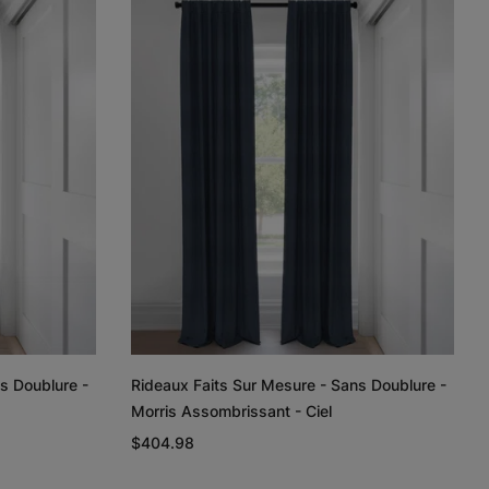
Lyra
Lyra
Rayne
Ivoire
Ciel
Argent
Échantillon
Échantillon
Échantillon
Gratuit
Gratuit
Gratuit
Regan
Regan
Tissage de
lin et coton
Gris pâle
Blanc
Taupe
s Doublure -
Rideaux Faits Sur Mesure - Sans Doublure -
Échantillon
Échantillon
Échantillon
Morris Assombrissant - Ciel
Gratuit
Gratuit
Gratuit
$404.98