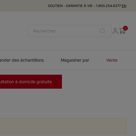
SOUTIEN
-
GARANTIE À VIE
-
1.800.254.6377
EN
0
der des échantillons
Magasiner par
Vente
ltation à domicile gratuite