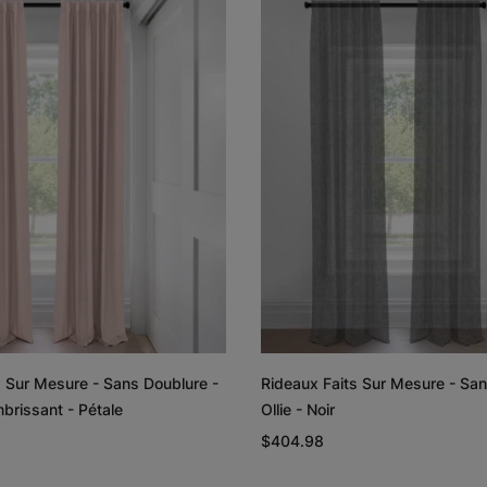
Lyra
Lyra
Graine de lin
Graphite
Échantillon
Échantillon
Gratuit
Gratuit
Rayne
Regan
Blanc
Rougir
s Sur Mesure - Sans Doublure -
Rideaux Faits Sur Mesure - San
Échantillon
Échantillon
brissant - Pétale
Ollie - Noir
Gratuit
Gratuit
$404.98