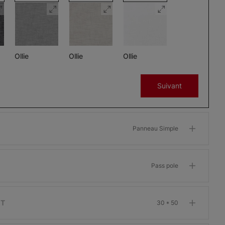
Ollie
Ollie
Ollie
Charbon
Gris
Glaçon
Suivant
Échantillon
Échantillon
Échantillon
Gratuit
Gratuit
Gratuit
Panneau Simple
Pass pole
Morris
Morris
Morris
ant
Assombrissant
Assombrissant
Assombrissant
Os
Grenat
Kaki
IT
30 * 50
Échantillon
Échantillon
Échantillon
Gratuit
Gratuit
Gratuit