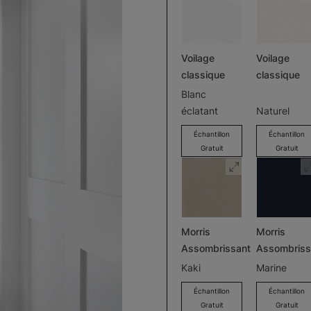
Voilage
Voilage
classique
classique
Blanc
éclatant
Naturel
Échantillon
Échantillon
Gratuit
Gratuit
Morris
Morris
Assombrissant
Assombriss
Kaki
Marine
Échantillon
Échantillon
Gratuit
Gratuit