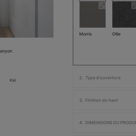
Morris
Ollie
Assombrissant
Pierre
Noir
Canyon
Échantillon
Échantillon
Gratuit
Gratuit
2
.
Type d'ouverture
Kai
3
.
Finition du haut
Ollie
Morris
Assombriss
Ivoire
Noir
4
.
DIMENSIONS DU PRODU
Échantillon
Échantillon
Gratuit
Gratuit