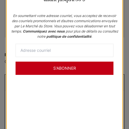
En soumettant votre adresse courriel, vous acceptez de recevoir
des courriels promotionnels et d’autres communications envoyées
par Le Marché du Store. Vous pouvez vous désabonner en tout
temps.
Communiquez avec nous
pour plus de détails ou consultez
notre
politique de confidentialité
.
En vendette
:
Rideaux faits sur mesure - Opaque - Jefferson -
Charbon
S'ABONNER
1.
Style et couleur
Trier par: