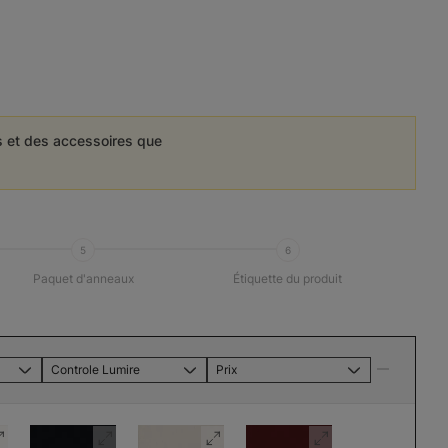
es et des accessoires que
5
6
Paquet d'anneaux
Étiquette du produit
Controle Lumire
Prix