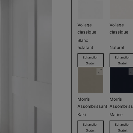
Voilage
Voilage
classique
classique
Blanc
éclatant
Naturel
Échantillon
Échantillon
Gratuit
Gratuit
Morris
Morris
Assombrissant
Assombriss
Kaki
Marine
Échantillon
Échantillon
Gratuit
Gratuit