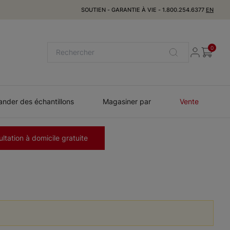
SOUTIEN
-
GARANTIE À VIE
-
1.800.254.6377
EN
0
der des échantillons
Magasiner par
Vente
ltation à domicile gratuite