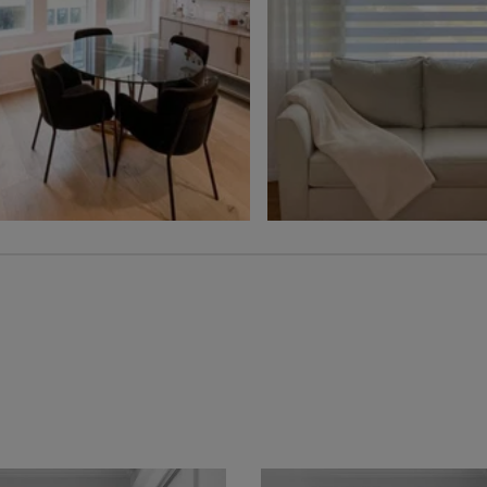
Ollie
Ollie
Charbon
Gris
Échantillon
Échantillon
Gratuit
Gratuit
Voilage
Jolene
Hampton
Blé
Gris
Échantillon
Échantillon
Gratuit
Gratuit