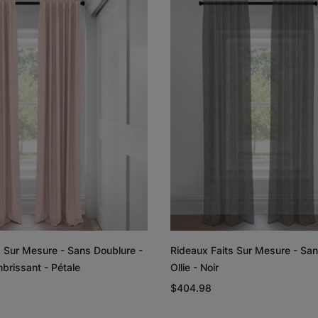
Lyra
Lyra
Graine de lin
Graphite
Échantillon
Échantillon
Gratuit
Gratuit
Rayne
Regan
Blanc
Rougir
s Sur Mesure - Sans Doublure -
Rideaux Faits Sur Mesure - San
Échantillon
Échantillon
brissant - Pétale
Ollie - Noir
Gratuit
Gratuit
$404.98