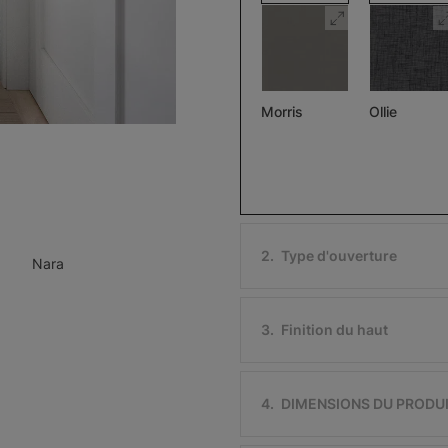
Morris
Ollie
Assombrissant
Pierre
Noir
Échantillon
Échantillon
Gratuit
Gratuit
2
.
Type d'ouverture
Nara
3
.
Finition du haut
Ollie
Morris
Assombriss
Ivoire
Noir
4
.
DIMENSIONS DU PRODU
Échantillon
Échantillon
Gratuit
Gratuit