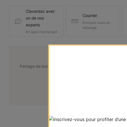
Clavardez avec
Courriel
un de nos
Envoyez-nous un
experts
message
En ligne maintenant
@lemarchedustore
Partage de bons points de vue. Taguez @lemarchedustor
pour avoir une chance d'être présent
+
Soumettez votre photo