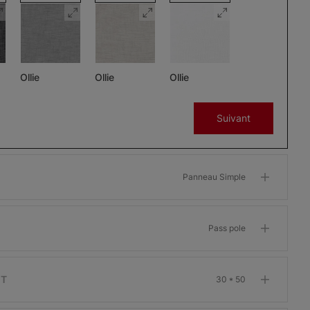
Ollie
Ollie
Ollie
Charbon
Gris
Glaçon
Suivant
Échantillon
Échantillon
Échantillon
Gratuit
Gratuit
Gratuit
Panneau Simple
Pass pole
Morris
Morris
Morris
ant
Assombrissant
Assombrissant
Assombrissant
Os
Grenat
Kaki
IT
30 * 50
Échantillon
Échantillon
Échantillon
Gratuit
Gratuit
Gratuit