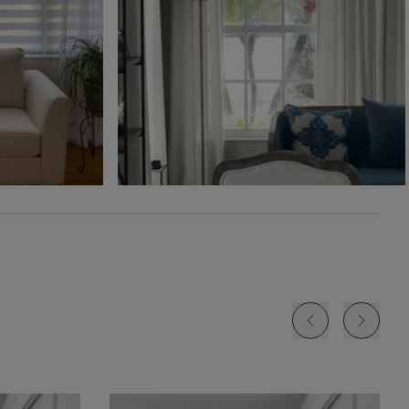
Ollie
Ollie
The Rhodes
Glaçon
Ivoire
Beige Bisque
Échantillon
Échantillon
Échantillon
Gratuit
Gratuit
Gratuit
Jolene
Lyra
Lyra
Blanc
Fard à joue
Nuage
Échantillon
Échantillon
Échantillon
Gratuit
Gratuit
Gratuit