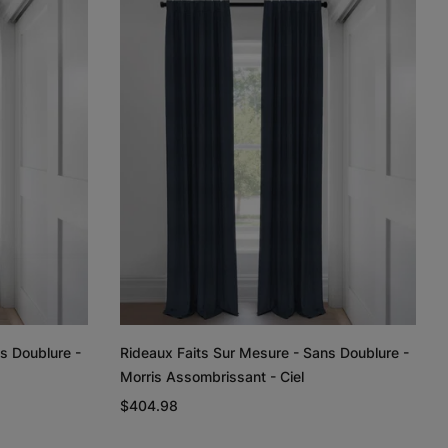
Lyra
Lyra
Rayne
Ivoire
Ciel
Argent
Échantillon
Échantillon
Échantillon
Gratuit
Gratuit
Gratuit
Regan
Regan
Tissage de
lin et coton
Gris pâle
Blanc
Taupe
s Doublure -
Rideaux Faits Sur Mesure - Sans Doublure -
Échantillon
Échantillon
Échantillon
Morris Assombrissant - Ciel
Gratuit
Gratuit
Gratuit
$404.98