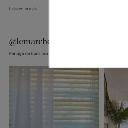
Laisser un avis
@lemarchedustore
Partage de bons points de vue. Taguez @lemarchedustore dans