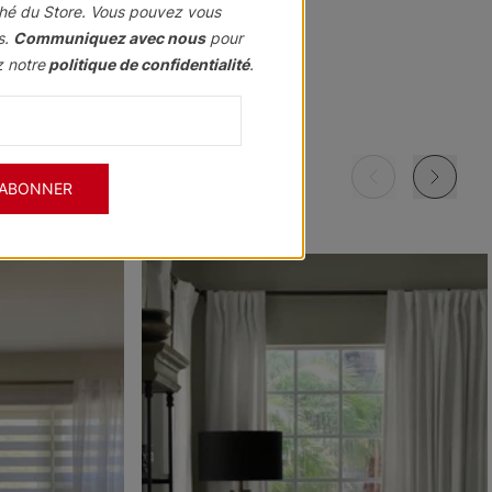
hé du Store. Vous pouvez vous
s.
Communiquez avec nous
pour
z notre
politique de confidentialité
.
Morris
Morris
Morris
ant
Assombrissant
Assombrissant
Assombrissant
Grenat
Kaki
Marine
'ABONNER
Échantillon
Échantillon
Échantillon
Gratuit
Gratuit
Gratuit
Morris
Morris
Ollie
ant
Assombrissant
Assombrissant
e
Ciel
Pierre
Noir
Échantillon
Échantillon
Échantillon
Gratuit
Gratuit
Gratuit