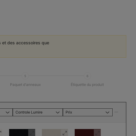
es et des accessoires que
5
6
Paquet d'anneaux
Étiquette du produit
Controle Lumire
Prix