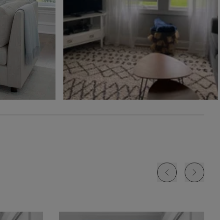
Ollie
Ollie
The Rhodes
Glaçon
Ivoire
Beige Bisque
Échantillon
Échantillon
Échantillon
Gratuit
Gratuit
Gratuit
Jolene
Lyra
Lyra
Blanc
Fard à joue
Nuage
Échantillon
Échantillon
Échantillon
Gratuit
Gratuit
Gratuit