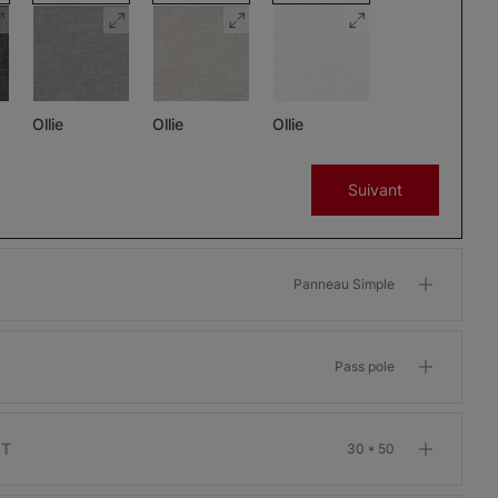
Ollie
Ollie
Ollie
Charbon
Gris
Glaçon
Suivant
Échantillon
Échantillon
Échantillon
Gratuit
Gratuit
Gratuit
Panneau Simple
Pass pole
Morris
Morris
Morris
ant
Assombrissant
Assombrissant
Assombrissant
Os
Grenat
Kaki
IT
30 * 50
Échantillon
Échantillon
Échantillon
Gratuit
Gratuit
Gratuit