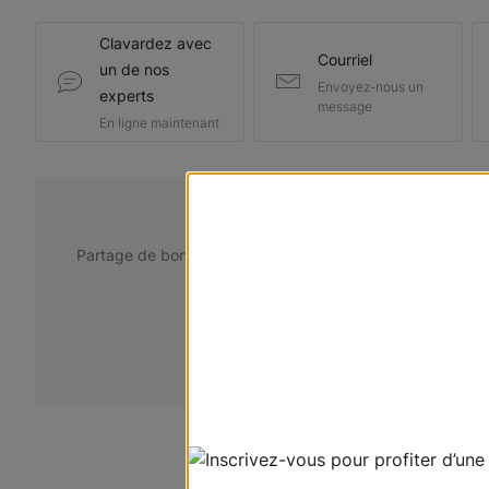
Clavardez avec
Courriel
un de nos
Envoyez-nous un
experts
message
En ligne maintenant
@lemarchedustore
Partage de bons points de vue. Taguez @lemarchedustor
pour avoir une chance d'être présent
+
Soumettez votre photo