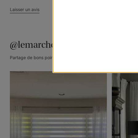
Laisser un avis
@lemarchedustore
Partage de bons points de vue. Taguez @lemarchedustore dans