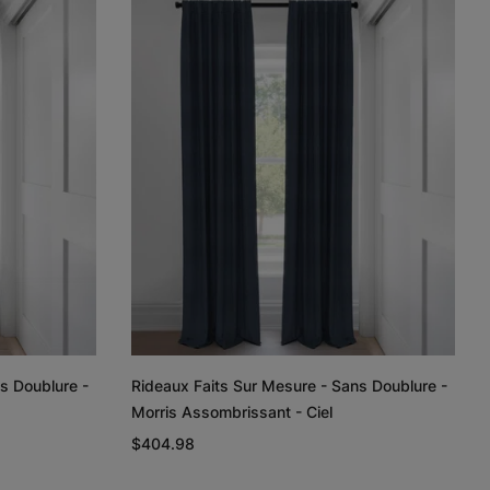
Lyra
Lyra
Rayne
Ivoire
Ciel
Argent
Échantillon
Échantillon
Échantillon
Gratuit
Gratuit
Gratuit
Regan
Regan
Tissage de
lin et coton
Gris pâle
Blanc
Taupe
s Doublure -
Rideaux Faits Sur Mesure - Sans Doublure -
Échantillon
Échantillon
Échantillon
Morris Assombrissant - Ciel
Gratuit
Gratuit
Gratuit
$404.98