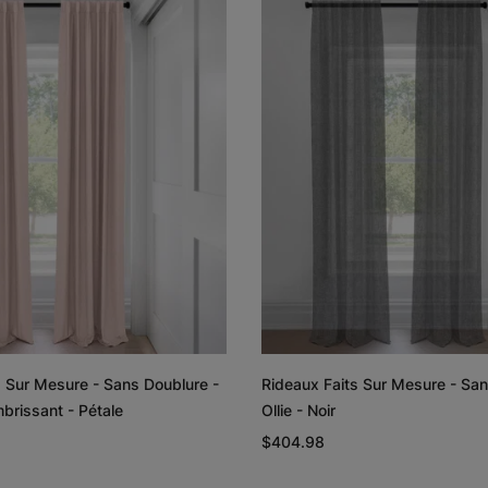
Lyra
Lyra
Graine de lin
Graphite
Échantillon
Échantillon
Gratuit
Gratuit
Rayne
Regan
Blanc
Rougir
s Sur Mesure - Sans Doublure -
Rideaux Faits Sur Mesure - San
Échantillon
Échantillon
brissant - Pétale
Ollie - Noir
Gratuit
Gratuit
$404.98