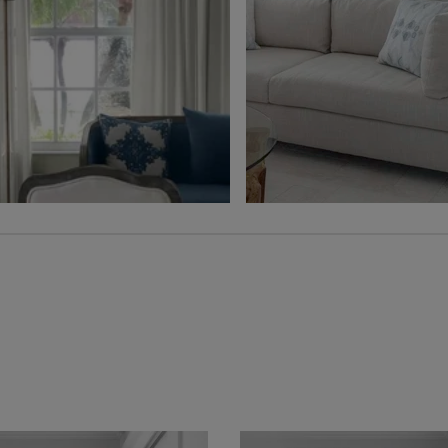
Ollie
Ollie
Charbon
Gris
Échantillon
Échantillon
Gratuit
Gratuit
Voilage
Jolene
Hampton
Blé
Gris
Échantillon
Échantillon
Gratuit
Gratuit