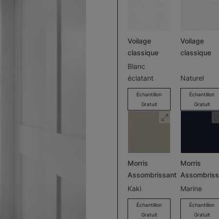
Voilage
Voilage
classique
classique
Blanc
éclatant
Naturel
Échantillon
Échantillon
Gratuit
Gratuit
Morris
Morris
Assombrissant
Assombriss
Kaki
Marine
Échantillon
Échantillon
Gratuit
Gratuit