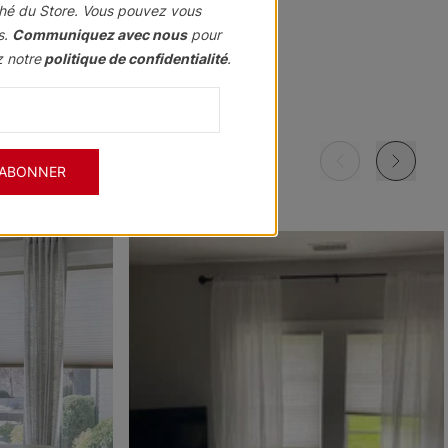
hé du Store. Vous pouvez vous
s.
Communiquez avec nous
pour
z notre
politique de confidentialité
.
Morris
Morris
Morris
ant
Assombrissant
Assombrissant
Assombrissant
Grenat
Kaki
Marine
'ABONNER
Échantillon
Échantillon
Échantillon
Gratuit
Gratuit
Gratuit
Morris
Morris
Ollie
ant
Assombrissant
Assombrissant
e
Ciel
Pierre
Noir
Échantillon
Échantillon
Échantillon
Gratuit
Gratuit
Gratuit