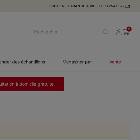
SOUTIEN
-
GARANTIE À VIE
-
1.800.254.6377
EN
0
der des échantillons
Magasiner par
Vente
ltation à domicile gratuite