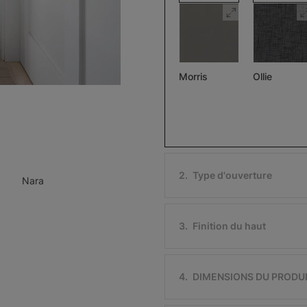
Morris
Ollie
Assombrissant
Pierre
Noir
Échantillon
Échantillon
Gratuit
Gratuit
2
.
Type d'ouverture
Nara
3
.
Finition du haut
Ollie
Morris
Assombriss
Ivoire
Noir
4
.
DIMENSIONS DU PRODU
Échantillon
Échantillon
Gratuit
Gratuit