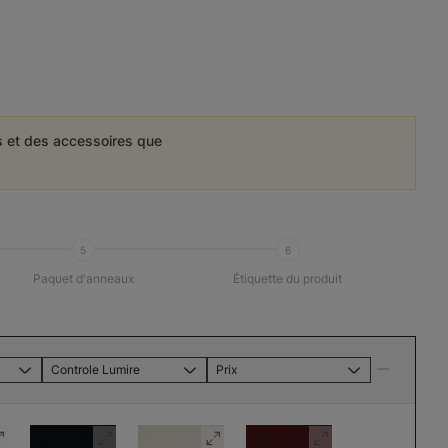
es et des accessoires que
5
6
Paquet d'anneaux
Étiquette du produit
Controle Lumire
Prix