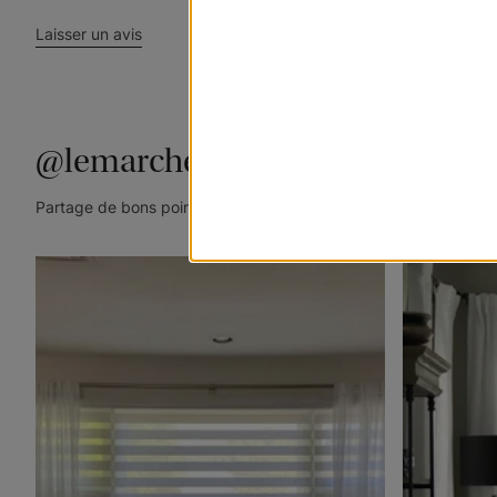
Laisser un avis
@lemarchedustore
Partage de bons points de vue. Taguez @lemarchedustore dans