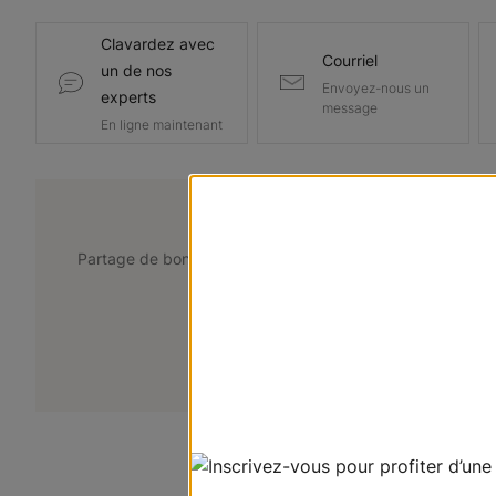
Clavardez avec
Courriel
un de nos
Envoyez-nous un
experts
message
En ligne maintenant
@lemarchedustore
Partage de bons points de vue. Taguez @lemarchedustor
pour avoir une chance d'être présent
+
Soumettez votre photo