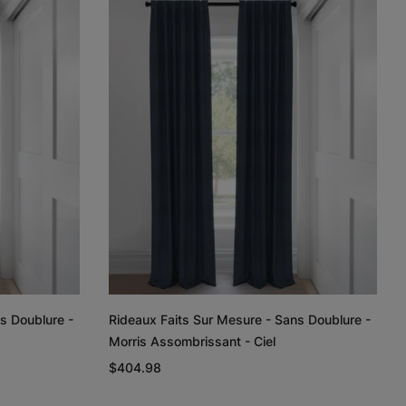
Lyra
Lyra
Rayne
Ivoire
Ciel
Argent
Échantillon
Échantillon
Échantillon
Gratuit
Gratuit
Gratuit
Regan
Regan
Tissage de
lin et coton
Gris pâle
Blanc
Taupe
s Doublure -
Rideaux Faits Sur Mesure - Sans Doublure -
Échantillon
Échantillon
Échantillon
Morris Assombrissant - Ciel
Gratuit
Gratuit
Gratuit
$404.98