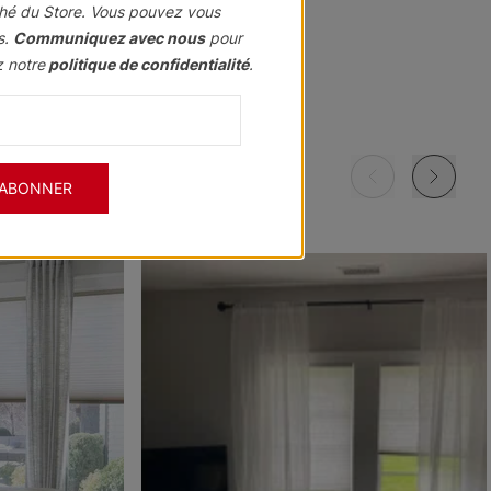
hé du Store. Vous pouvez vous
s.
Communiquez avec nous
pour
z notre
politique de confidentialité
.
Morris
Morris
Morris
ant
Assombrissant
Assombrissant
Assombrissant
Grenat
Kaki
Marine
'ABONNER
Échantillon
Échantillon
Échantillon
Gratuit
Gratuit
Gratuit
Morris
Morris
Ollie
ant
Assombrissant
Assombrissant
e
Ciel
Pierre
Noir
Échantillon
Échantillon
Échantillon
Gratuit
Gratuit
Gratuit