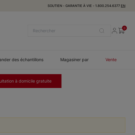
SOUTIEN
-
GARANTIE À VIE
-
1.800.254.6377
EN
0
der des échantillons
Magasiner par
Vente
ltation à domicile gratuite