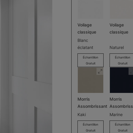
Voilage
Voilage
classique
classique
Blanc
éclatant
Naturel
Échantillon
Échantillon
Gratuit
Gratuit
Morris
Morris
Assombrissant
Assombriss
Kaki
Marine
Échantillon
Échantillon
Gratuit
Gratuit