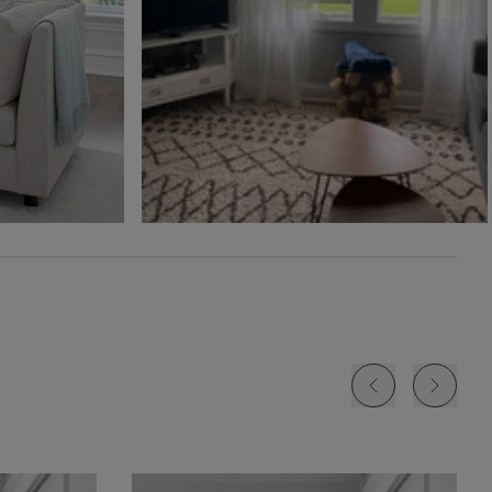
Ollie
Ollie
The Rhodes
Glaçon
Ivoire
Beige Bisque
Échantillon
Échantillon
Échantillon
Gratuit
Gratuit
Gratuit
Jolene
Lyra
Lyra
Blanc
Fard à joue
Nuage
Échantillon
Échantillon
Échantillon
Gratuit
Gratuit
Gratuit