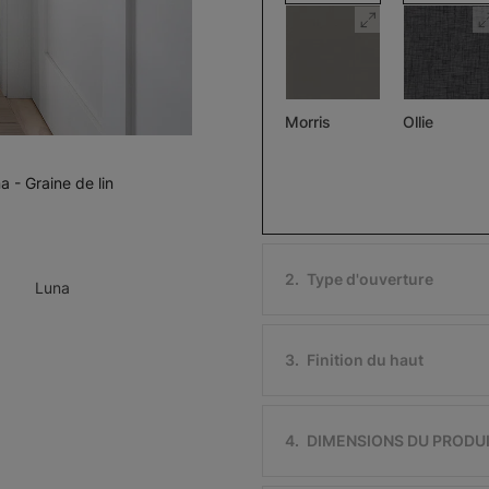
Morris
Ollie
Assombrissant
Pierre
Noir
a - Graine de lin
Échantillon
Échantillon
Gratuit
Gratuit
2
.
Type d'ouverture
Luna
3
.
Finition du haut
Ollie
Morris
Assombriss
Ivoire
Noir
4
.
DIMENSIONS DU PRODU
Échantillon
Échantillon
Gratuit
Gratuit