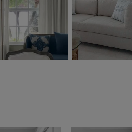
Ollie
Ollie
Charbon
Gris
Échantillon
Échantillon
Gratuit
Gratuit
Voilage
Jolene
Hampton
Blé
Gris
Échantillon
Échantillon
Gratuit
Gratuit