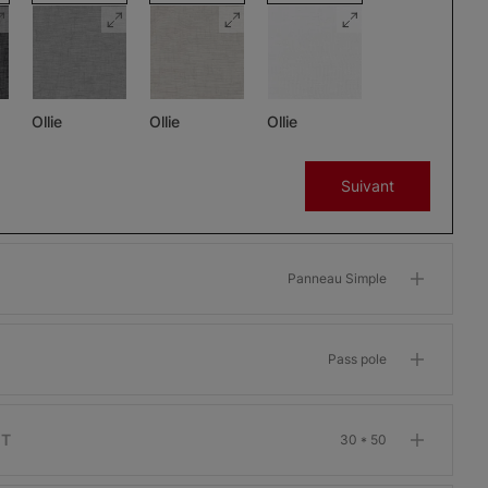
Ollie
Ollie
Ollie
Charbon
Gris
Glaçon
Suivant
Échantillon
Échantillon
Échantillon
Gratuit
Gratuit
Gratuit
Panneau Simple
Pass pole
Morris
Morris
Morris
ant
Assombrissant
Assombrissant
Assombrissant
Os
Grenat
Kaki
IT
30 * 50
Échantillon
Échantillon
Échantillon
Gratuit
Gratuit
Gratuit