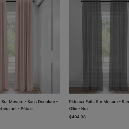
Lyra
Lyra
Graine de lin
Graphite
Échantillon
Échantillon
Gratuit
Gratuit
Rayne
Regan
Blanc
Rougir
s Sur Mesure - Sans Doublure -
Rideaux Faits Sur Mesure - San
Échantillon
Échantillon
brissant - Pétale
Ollie - Noir
Gratuit
Gratuit
$404.98