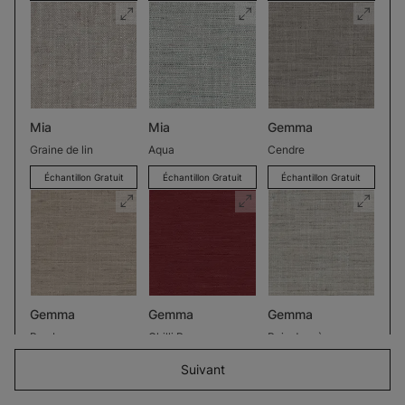
Mia
Mia
Gemma
Graine de lin
Aqua
Cendre
Échantillon Gratuit
Échantillon Gratuit
Échantillon Gratuit
Gemma
Gemma
Gemma
Bambou
Chilli Pepper
Bois de grève
Échantillon Gratuit
Échantillon Gratuit
Échantillon Gratuit
Suivant