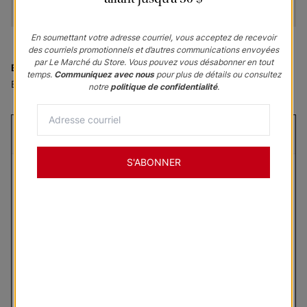
En soumettant votre adresse courriel, vous acceptez de recevoir
des courriels promotionnels et d’autres communications envoyées
par Le Marché du Store. Vous pouvez vous désabonner en tout
En vendette
:
Rideaux faits sur mesure - Sans Doublure -
temps.
Communiquez avec nous
pour plus de détails ou consultez
Belmont - Harbor
notre
politique de confidentialité
.
1.
Style et couleur
S'ABONNER
Trier par:
Voilage classique
Voilage classique
Morris
Assombrissant