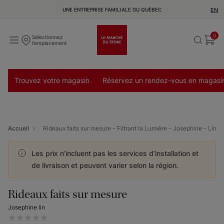
UNE ENTREPRISE FAMILIALE DU QUÉBEC
EN
0
Sélectionnez
l'emplacement
Trouvez votre magasin
Réservez un rendez-vous en magasi
Accueil
Rideaux faits sur mesure - Filtrant la Lumière - Josephine - Lin
Les prix n’incluent pas les services d’installation et
de livraison et peuvent varier selon la région.
Rideaux faits sur mesure
Josephine lin