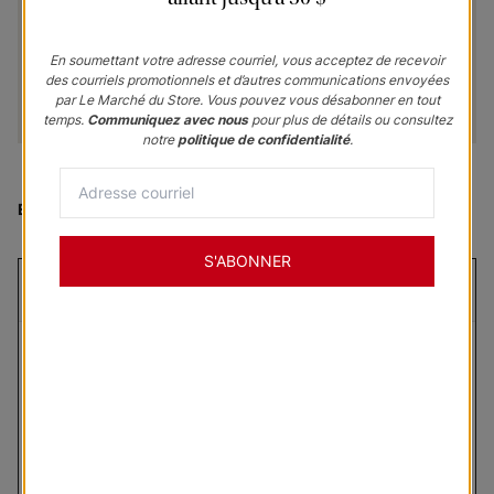
En soumettant votre adresse courriel, vous acceptez de recevoir
des courriels promotionnels et d’autres communications envoyées
par Le Marché du Store. Vous pouvez vous désabonner en tout
temps.
Communiquez avec nous
pour plus de détails ou consultez
notre
politique de confidentialité
.
En vendette
:
Rideaux faits sur mesure - Opaque - Lucie - Lin
S'ABONNER
1.
Style et couleur
Trier par: