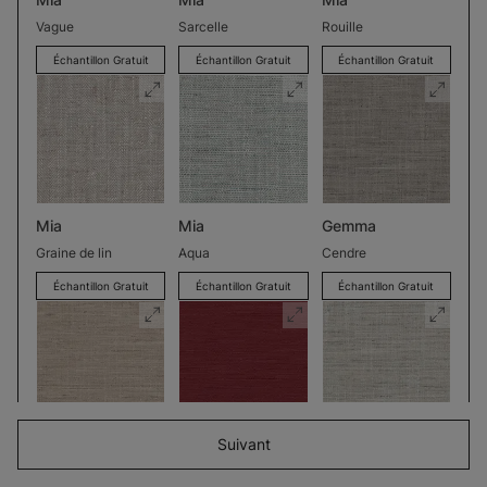
Vague
Sarcelle
Rouille
Échantillon Gratuit
Échantillon Gratuit
Échantillon Gratuit
Mia
Mia
Gemma
Graine de lin
Aqua
Cendre
Échantillon Gratuit
Échantillon Gratuit
Échantillon Gratuit
Suivant
Gemma
Gemma
Gemma
Bambou
Chilli Pepper
Bois de grève