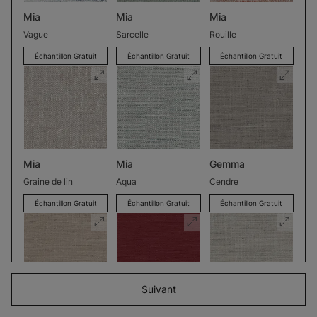
Mia
Mia
Mia
Vague
Sarcelle
Rouille
Échantillon Gratuit
Échantillon Gratuit
Échantillon Gratuit
Mia
Mia
Gemma
Graine de lin
Aqua
Cendre
Échantillon Gratuit
Échantillon Gratuit
Échantillon Gratuit
Suivant
Gemma
Gemma
Gemma