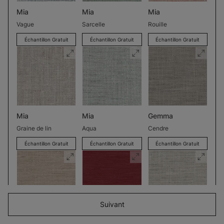
Mia
Mia
Mia
Vague
Sarcelle
Rouille
Échantillon Gratuit
Échantillon Gratuit
Échantillon Gratuit
Mia
Mia
Gemma
Graine de lin
Aqua
Cendre
Échantillon Gratuit
Échantillon Gratuit
Échantillon Gratuit
Suivant
Gemma
Gemma
Gemma