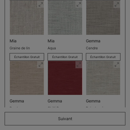
Mia
Mia
Gemma
Graine de lin
Aqua
Cendre
Échantillon Gratuit
Échantillon Gratuit
Échantillon Gratuit
Gemma
Gemma
Gemma
Bambou
Chilli Pepper
Bois de grève
Échantillon Gratuit
Échantillon Gratuit
Échantillon Gratuit
Suivant