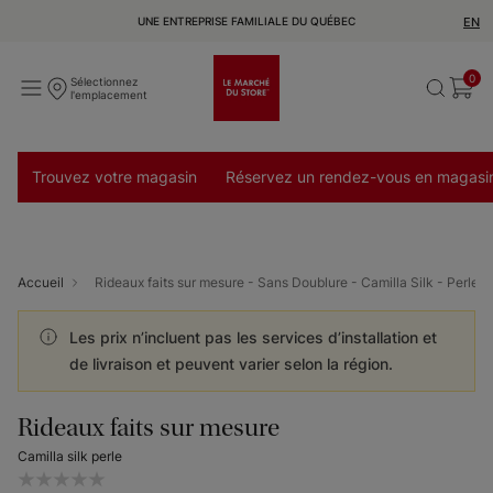
UNE ENTREPRISE FAMILIALE DU QUÉBEC
EN
0
Sélectionnez
l'emplacement
Trouvez votre magasin
Réservez un rendez-vous en magasi
Accueil
Rideaux faits sur mesure - Sans Doublure - Camilla Silk - Perle
Les prix n’incluent pas les services d’installation et
de livraison et peuvent varier selon la région.
Rideaux faits sur mesure
Camilla silk perle