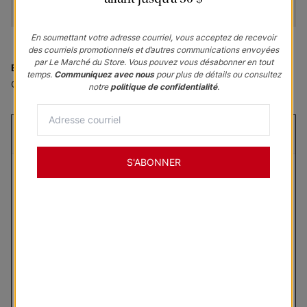
En soumettant votre adresse courriel, vous acceptez de recevoir
des courriels promotionnels et d’autres communications envoyées
par Le Marché du Store. Vous pouvez vous désabonner en tout
En vendette
:
Rideaux faits sur mesure - Sans Doublure -
temps.
Communiquez avec nous
pour plus de détails ou consultez
Camilla Silk - Perle
notre
politique de confidentialité
.
1.
Style et couleur
S'ABONNER
Trier par:
Voilage classique
Voilage classique
Morris
Assombrissant