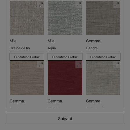
Mia
Mia
Gemma
Graine de lin
Aqua
Cendre
Échantillon Gratuit
Échantillon Gratuit
Échantillon Gratuit
Gemma
Gemma
Gemma
Bambou
Chilli Pepper
Bois de grève
Échantillon Gratuit
Échantillon Gratuit
Échantillon Gratuit
Suivant