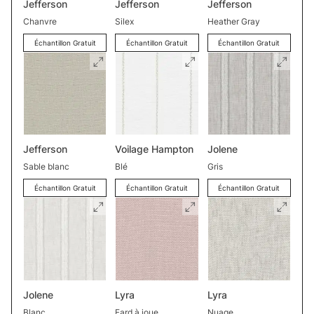
Jefferson
Jefferson
Jefferson
Chanvre
Silex
Heather Gray
Échantillon Gratuit
Échantillon Gratuit
Échantillon Gratuit
Jefferson
Voilage Hampton
Jolene
Sable blanc
Blé
Gris
Échantillon Gratuit
Échantillon Gratuit
Échantillon Gratuit
Jolene
Lyra
Lyra
Blanc
Fard à joue
Nuage