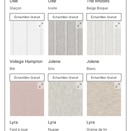
Ollie
Ollie
The Rhodes
Glaçon
Ivoire
Beige Bisque
Échantillon Gratuit
Échantillon Gratuit
Échantillon Gratuit
Voilage Hampton
Jolene
Jolene
Blé
Gris
Blanc
Échantillon Gratuit
Échantillon Gratuit
Échantillon Gratuit
Lyra
Lyra
Lyra
Fard à joue
Nuage
Graine de lin