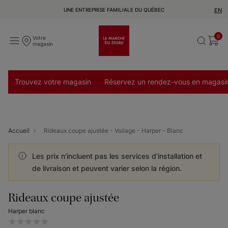
UNE ENTREPRISE FAMILIALE DU QUÉBEC
EN
0
Votre
magasin
Trouvez votre magasin
Réservez un rendez-vous en magasi
Accueil
Rideaux coupe ajustée - Voilage - Harper - Blanc
Les prix n’incluent pas les services d’installation et
de livraison et peuvent varier selon la région.
Rideaux coupe ajustée
Harper blanc