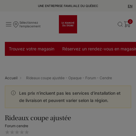
UNE ENTREPRISE FAMILIALE DU QUÉBEC
EN
0
Sélectionnez
l'emplacement
Trouvez votre magasin
Réservez un rendez-vous en magasi
Accueil
Rideaux coupe ajustée - Opaque - Forum - Cendre
Les prix n’incluent pas les services d’installation et
de livraison et peuvent varier selon la région.
Rideaux coupe ajustée
Forum cendre