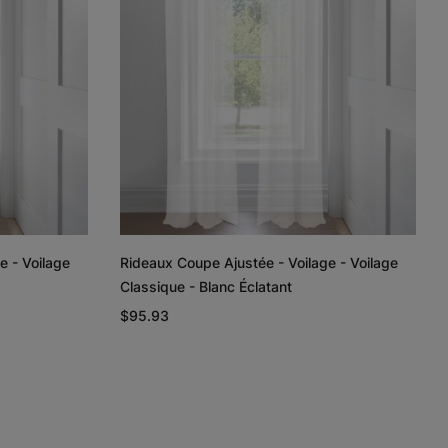
Échantillon
Échantillon
Échantillon
Gratuit
Gratuit
Gratuit
Emmett
Emmett
Gemma
Naturel
Gris
Pin
Échantillon
Échantillon
Échantillon
Gratuit
Gratuit
Gratuit
e - Voilage
Rideaux Coupe Ajustée - Voilage - Voilage
Classique - Blanc Éclatant
$95.93
Gemma
Gemma
Gemma
Bois de grève
Cendre
Curcuma
Échantillon
Échantillon
Échantillon
Gratuit
Gratuit
Gratuit