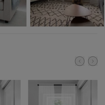
Hampton
Minuit
Blé
Beige Bisque
Échantillon
Échantillon
Échantillon
Gratuit
Gratuit
Gratuit
Amalia
Amalia
Austin
Pierre de lune
Bleu ardoise
Blanc
Échantillon
Échantillon
Échantillon
Gratuit
Gratuit
Gratuit
Austin
Austin
Austin
Sea Glass
Chambray
Bleu orageux