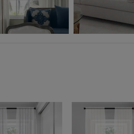
Marine
Pierre
Échantillon
Échantillon
Gratuit
Gratuit
Amalia
Amalia
Perle
Champagne
Échantillon
Échantillon
Gratuit
Gratuit
Austin
Austin
Graine de lin
Gris pâle