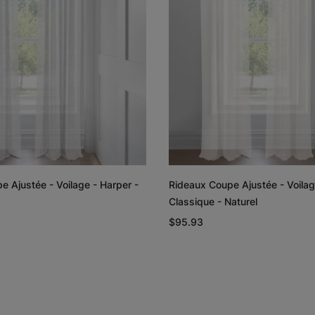
Échantillon
Échantillon
Gratuit
Gratuit
Austin
Emmett
Denim
Blanc
Échantillon
Échantillon
Gratuit
Gratuit
e Ajustée - Voilage - Harper -
Rideaux Coupe Ajustée - Voilag
Classique - Naturel
$95.93
Gemma
Gemma
Onyx
Indigo
Échantillon
Échantillon
Gratuit
Gratuit