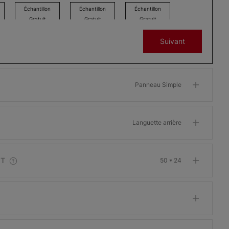
Échantillon
Échantillon
Échantillon
Gratuit
Gratuit
Gratuit
Suivant
Ollie
Ollie
Ollie
Panneau Simple
Ivoire
Gris
Charbon
Échantillon
Échantillon
Échantillon
Gratuit
Gratuit
Gratuit
Languette arrière
IT
50 * 24
Jefferson
Jefferson
Jefferson
Heather Gray
Silex
Charbon
Échantillon
Échantillon
Échantillon
Gratuit
Gratuit
Gratuit