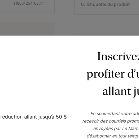
1 (800) 254-6377
6
.
Étiquette du produit
Jefferson
Nara
Chanvre
Neige
e dans votre légende
Échantillon
Échantillon
Inscriv
é
Gratuit
Gratuit
Planifiez une consultation 
profiter d
allant 
Nara
Nara
Étain
Océan
Échantillon
Échantillon
En soumettant votre adr
Gratuit
Gratuit
recevoir des courriels prom
envoyées par Le Marc
désabonner en tout temp