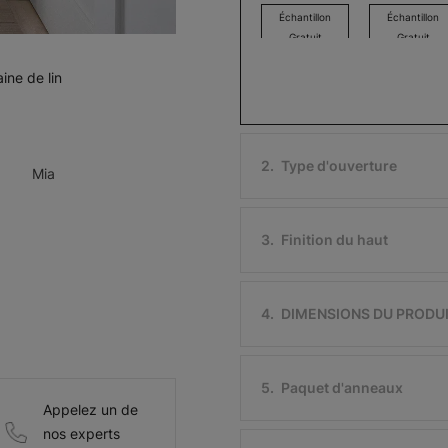
Échantillon
Échantillon
Gratuit
Gratuit
ine de lin
Jolene
Ollie
2
.
Type d'ouverture
Mia
Gris
Glaçon
Échantillon
Échantillon
Gratuit
Gratuit
3
.
Finition du haut
4
.
DIMENSIONS DU PRODU
Ollie
Jefferson
Noir
Sable blanc
5
.
Paquet d'anneaux
Appelez un de
Échantillon
Échantillon
Gratuit
Gratuit
nos experts