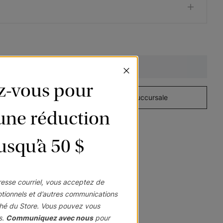
Nara
Nara
Nara
Murmure
Argent
Jute
Ajouter au panier
Échantillon
Échantillon
Échantillon
ez-vous pour
Gratuit
Gratuit
Gratuit
à domicile
Visitez une succursale
’une réduction
jusqu’à 50 $
Nara
Nara
Morris RD
Mûre
Dijon
Blanc platine
Échantillon
Échantillon
Échantillon
esse courriel, vous acceptez de
Gratuit
Gratuit
Gratuit
otionnels et d’autres communications
hé du Store. Vous pouvez vous
s.
Communiquez avec nous
pour