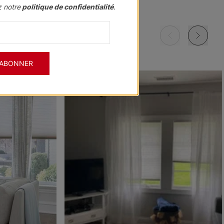
z notre
politique de confidentialité
.
Morris RD
Morris RD
Morris RD
Pierre
Marine
Noir
Échantillon
Échantillon
Échantillon
Gratuit
Gratuit
Gratuit
'ABONNER
Morris RD
Carey RD
Carey RD
Ciel
Blanc pur
Gris
Échantillon
Échantillon
Échantillon
Gratuit
Gratuit
Gratuit
Carey RD
Voilage
The Rhodes