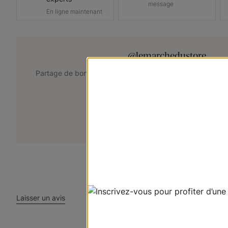
message
En ligne maintenant
@lemarchedustore
Partage de bons points de vue. Taguez @lemarchedustor
pour avoir une chance d'être présent
+
Soumettez votre photo
Laisser un avis