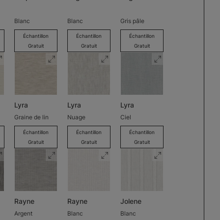
Blanc
Blanc
Gris pâle
Échantillon
Échantillon
Échantillon
Gratuit
Gratuit
Gratuit
Lyra
Lyra
Lyra
Graine de lin
Nuage
Ciel
Échantillon
Échantillon
Échantillon
Gratuit
Gratuit
Gratuit
Rayne
Rayne
Jolene
Argent
Blanc
Blanc