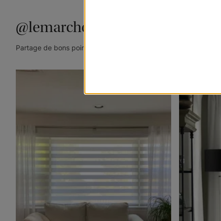
@lemarchedustore
Partage de bons points de vue. Taguez @lemarchedustore dans