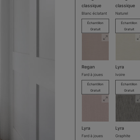
classique
classique
Blanc éclatant
Naturel
Échantillon
Échantillon
Gratuit
Gratuit
Regan
Lyra
Fard à joues
Ivoire
Échantillon
Échantillon
Gratuit
Gratuit
Lyra
Lyra
Fard à joues
Graphite