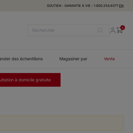
SOUTIEN
-
GARANTIE À VIE
-
1.800.254.6377
EN
0
der des échantillons
Magasiner par
Vente
ltation à domicile gratuite