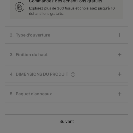
Commandez des échantillons gratuits
Explorez plus de 300 tissus et choisissez jusqu'à 10
échantillons gratuits.
2
.
Type d'ouverture
3
.
Finition du haut
4
.
DIMENSIONS DU PRODUIT
5
.
Paquet d'anneaux
6
.
Étiquette du produit
Suivant