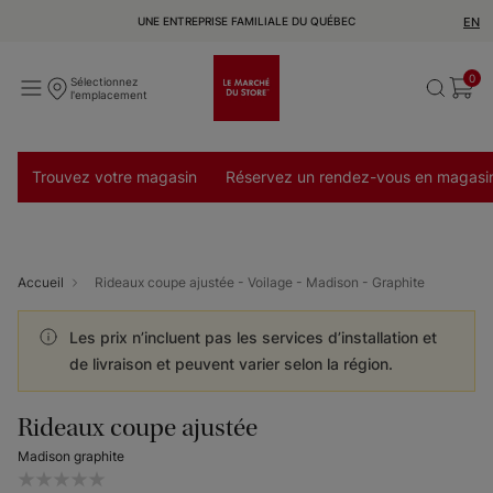
UNE ENTREPRISE FAMILIALE DU QUÉBEC
EN
0
Sélectionnez
l'emplacement
Trouvez votre magasin
Réservez un rendez-vous en magasi
Accueil
Rideaux coupe ajustée - Voilage - Madison - Graphite
Les prix n’incluent pas les services d’installation et
de livraison et peuvent varier selon la région.
Rideaux coupe ajustée
Madison graphite