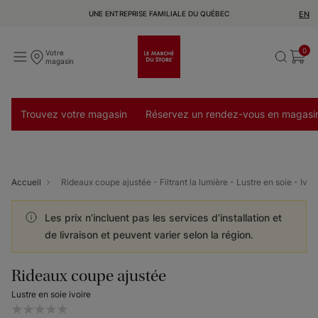
UNE ENTREPRISE FAMILIALE DU QUÉBEC
EN
0
Votre
magasin
Trouvez votre magasin
Réservez un rendez-vous en magasi
Accueil
Rideaux coupe ajustée - Filtrant la lumière - Lustre en soie - Ivoi
Les prix n’incluent pas les services d’installation et
de livraison et peuvent varier selon la région.
Rideaux coupe ajustée
Lustre en soie ivoire