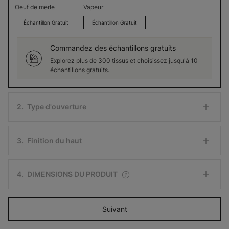
Oeuf de merle
Vapeur
Échantillon Gratuit
Échantillon Gratuit
Commandez des échantillons gratuits
Explorez plus de 300 tissus et choisissez jusqu'à 10
échantillons gratuits.
2
.
Type d'ouverture
3
.
Finition du haut
4
.
DIMENSIONS DU PRODUIT
5
.
Paquet d'anneaux
Suivant