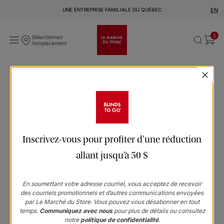
UNE ENTREPRISE FAMILIALE DU QUÉBEC
EN
0
Sélectionnez
l'emplacement
Oups, vous avez rencontré un
problème. Corrigeons cette
vue.
Inscrivez-vous pour profiter d’une réduction
allant jusqu’à 50 $
Désolé, nous ne pouvons pas trouver cette page ! Essayez
l'une de nos destinations ci-dessous ou utilisez la
En soumettant votre adresse courriel, vous acceptez de recevoir
recherche du site pour trouver quelque chose de précis.
des courriels promotionnels et d’autres communications envoyées
par Le Marché du Store. Vous pouvez vous désabonner en tout
temps.
Communiquez avec nous
pour plus de détails ou consultez
notre
politique de confidentialité
.
Accueil