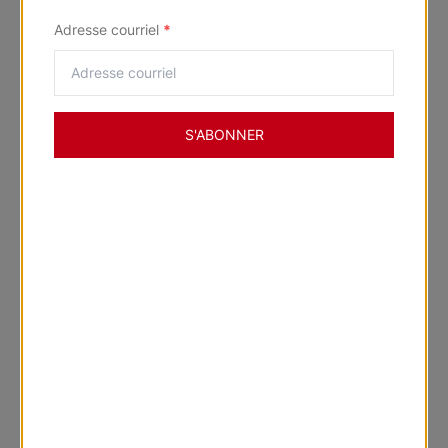
Adresse courriel
*
Service à domicile
Trouver une succursale
S'ABONNER
Pages populaires
Stores en bois
Stores en aluminium
Stores cellulaires
Stores verticaux
Toiles de fenêtre