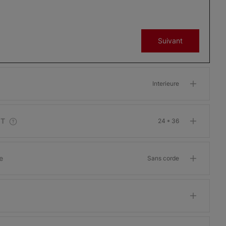
Blanc brillant
Blanc arctique
Gris
Suivant
Échantillon
Échantillon
Échantillon
Gratuit
Gratuit
Gratuit
Interieure
Softlook 6
Softlook 6
Softlook 6
IT
24 * 36
Argent
Albâtre
Champagne
Échantillon
Échantillon
Échantillon
Gratuit
Gratuit
Gratuit
e
Sans corde
Softlook 6
Softlook 6
Softlook 6