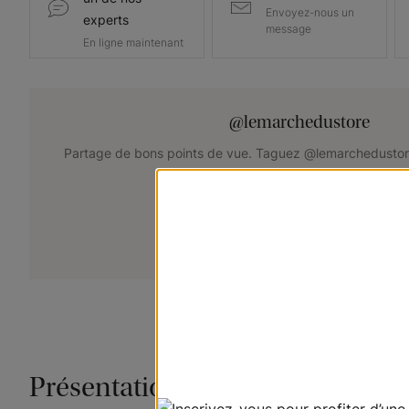
Envoyez-nous un
experts
message
En ligne maintenant
@lemarchedustore
Partage de bons points de vue. Taguez @lemarchedustor
pour avoir une chance d'être présent
+
Soumettez votre photo
Présentation du produit