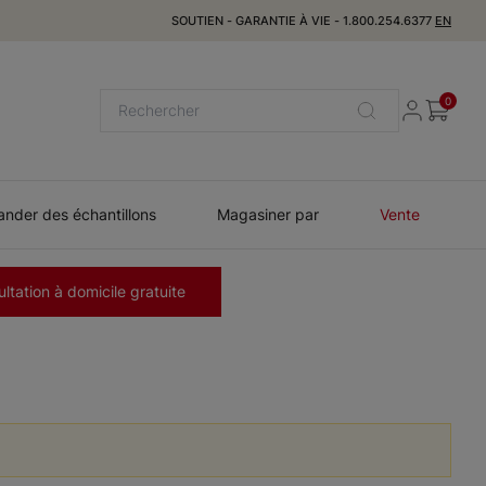
SOUTIEN
-
GARANTIE À VIE
-
1.800.254.6377
EN
0
der des échantillons
Magasiner par
Vente
ltation à domicile gratuite