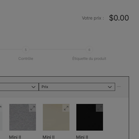
$0.00
Votre prix :
5
6
Contrôle
Étiquette du produit
Prix
Mini II
Mini II
Mini II