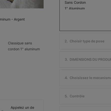
Sans Cordon
1" Aluminum
Argent
Blanc mat
uminum - Argent
Échantillon
Échantillon
Gratuit
Gratuit
2
.
Choisir type de pose
Classique sans
cordon 1" aluminum
Softlook 6
Softlook 6
3
.
DIMENSIONS DU PRODU
Bleu cadet
Antique
Échantillon
Échantillon
Gratuit
Gratuit
4
.
Choisissez le mecanism
5
.
Contrôle
Softlook 6
Softlook 6
Appelez un de