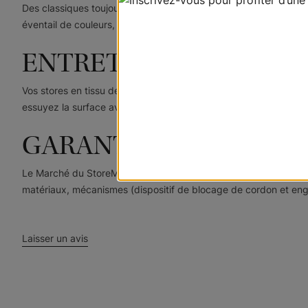
Des classiques toujours de mise, les stores verticaux offrent un
éventail de couleurs, textures et motifs. Les stores verticaux so
ENTRETIEN ET NETTO
Vos stores en tissu de qualité ont reçu un traitement antitache
essuyez la surface avec une éponge imbibée d'eau tiède conten
GARANTIE À VIE
Le Marché du StoreMD est fier de vous offrir une garantie à vi
matériaux, mécanismes (dispositif de blocage de cordon et engre
Laisser un avis