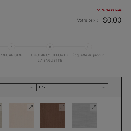
25 % de rabais
$0.00
Votre prix :
7
8
9
MECANISME
CHOISIR COULEUR DE
Étiquette du produit
LA BAGUETTE
Prix