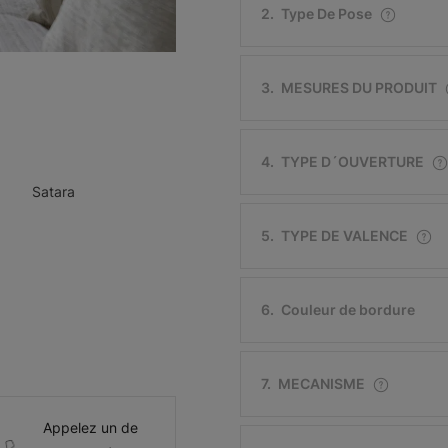
2
.
Type De Pose
3
.
MESURES DU PRODUIT
4
.
TYPE D´OUVERTURE
Satara
5
.
TYPE DE VALENCE
6
.
Couleur de bordure
7
.
MECANISME
Appelez un de