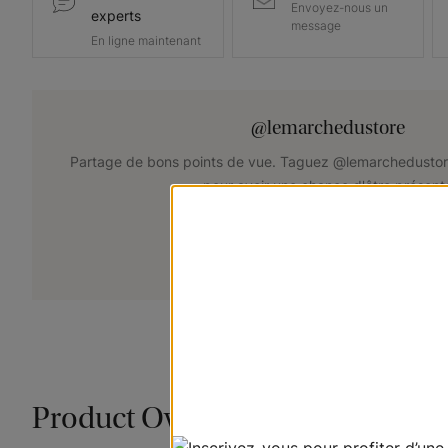
Envoyez-nous un
experts
message
En ligne maintenant
@lemarchedustore
Partage de bons points de vue. Taguez @lemarchedustor
pour avoir une chance d'être présent
+
Soumettez votre photo
Product Overview