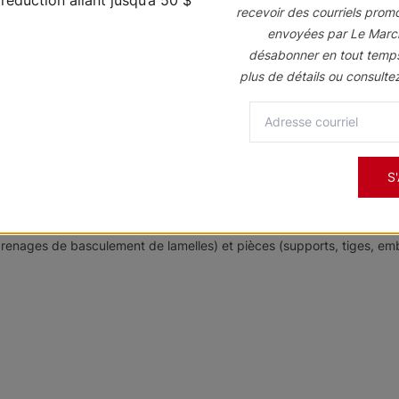
e solution simple et abordable pour toute pièce de votre maison. Confe
recevoir des courriels prom
nt faciles à utiliser et sont le choix parfait pour les grandes fenêtre
envoyées par Le Marc
désabonner en tout temp
YAGE
plus de détails ou consulte
s qui offre une protection accrue. Pour aider le tissu à garder une 
ant du savon doux. Gardez vos stores verticaux en tissu à un minim
S
e couvrant tous les produits fabriqués sur mesure. Nous garantisson
nages de basculement de lamelles) et pièces (supports, tiges, embout