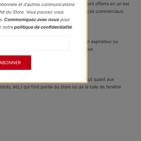
ctionnées en tissu ou en vinyle, Ils vous sont offerts en un bel
otionnels et d’autres communications
s, les portes coulissantes en verre et les espaces commerciaux.
hé du Store. Vous pouvez vous
s.
Communiquez avec nous
pour
z notre
politique de confidentialité
.
apparence impeccable, époussetez-les avec un aspirateur ou
um de six pouces de toute source de chaleur.
'ABONNER
s que ces produits ne présentent aucun défaut quant aux
s, etc.) qui font partie du store ou de la toile de fenêtre