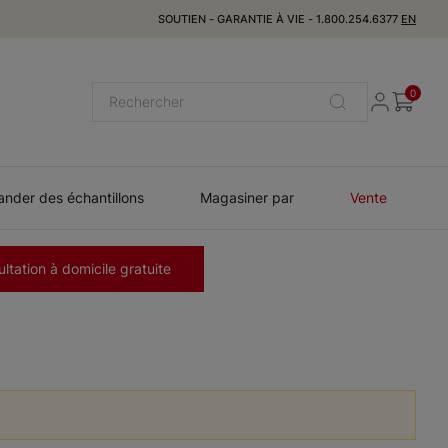
SOUTIEN
-
GARANTIE À VIE
-
1.800.254.6377
EN
0
der des échantillons
Magasiner par
Vente
ltation à domicile gratuite