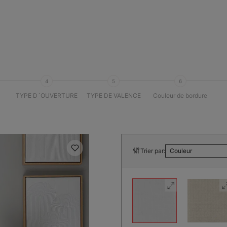
4
5
6
U
TYPE D´OUVERTURE
TYPE DE VALENCE
Couleur de bordure
Trier par:
Couleur