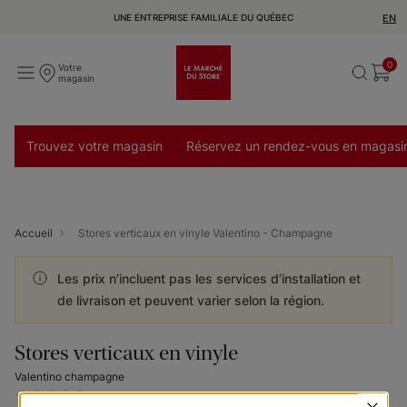
UNE ENTREPRISE FAMILIALE DU QUÉBEC
EN
0
Votre
magasin
Trouvez votre magasin
Réservez un rendez-vous en magasi
Accueil
Stores verticaux en vinyle Valentino - Champagne
Les prix n’incluent pas les services d’installation et
de livraison et peuvent varier selon la région.
Stores verticaux en vinyle
Valentino champagne