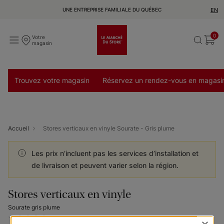
UNE ENTREPRISE FAMILIALE DU QUÉBEC
EN
0
Votre
magasin
Trouvez votre magasin
Réservez un rendez-vous en magasi
Accueil
Stores verticaux en vinyle Sourate - Gris plume
Les prix n’incluent pas les services d’installation et
de livraison et peuvent varier selon la région.
Stores verticaux en vinyle
Sourate gris plume