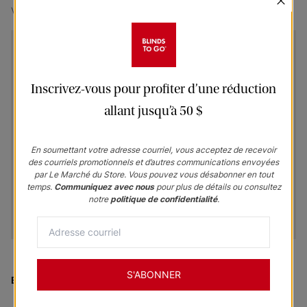
$0.00
Votre prix :
Inscrivez-vous pour profiter d’une réduction
allant jusqu’à 50 $
En soumettant votre adresse courriel, vous acceptez de recevoir
des courriels promotionnels et d’autres communications envoyées
par Le Marché du Store. Vous pouvez vous désabonner en tout
temps.
Communiquez avec nous
pour plus de détails ou consultez
notre
politique de confidentialité
.
S'ABONNER
En vendette
:
Stores verticaux en vinyle Sourate - Gris plume