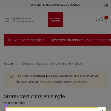
UNE ENTREPRISE FAMILIALE DU QUÉBEC
EN
0
Sélectionnez
l'emplacement
Trouvez votre magasin
Réservez un rendez-vous en magasi
Accueil
Stores verticaux en vinyle Valentino - Neige
Les prix n’incluent pas les services d’installation et
de livraison et peuvent varier selon la région.
Stores verticaux en vinyle
Valentino neige