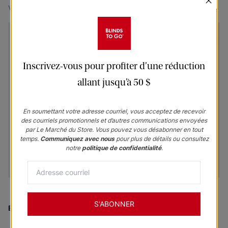
$0.00
Votre prix :
Inscrivez-vous pour profiter d’une réduction
allant jusqu’à 50 $
En soumettant votre adresse courriel, vous acceptez de recevoir
des courriels promotionnels et d’autres communications envoyées
par Le Marché du Store. Vous pouvez vous désabonner en tout
temps.
Communiquez avec nous
pour plus de détails ou consultez
notre
politique de confidentialité
.
S'ABONNER
En vendette
:
Stores verticaux en vinyle Valentino - Neige