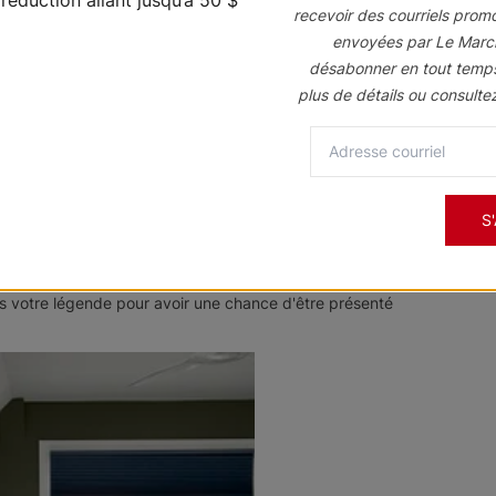
recevoir des courriels prom
envoyées par Le Marc
désabonner en tout temp
plus de détails ou consulte
Toscane
Toscane
Beige
Brunswick
Taupe rustiqu
Échantillon
Échantillon
Gratuit
Gratuit
S
 votre légende pour avoir une chance d'être présenté
Courants
Sourate
Beige
désertique
Blanc design
Échantillon
Échantillon
Gratuit
Gratuit