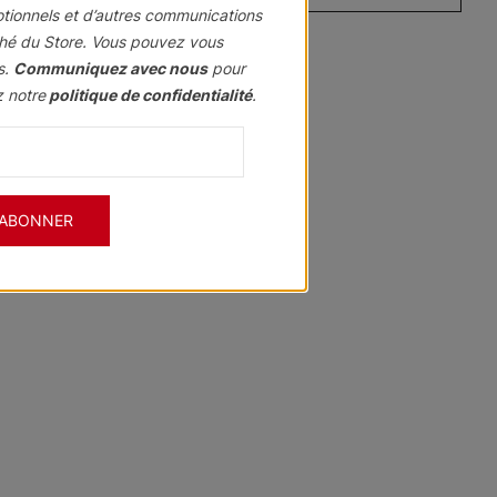
otionnels et d’autres communications
hé du Store. Vous pouvez vous
s.
Communiquez avec nous
pour
z notre
politique de confidentialité
.
Hawthorn
Hawthorn
Courants
e
Ardoise
Perle
Blanc
Échantillon
Échantillon
Échantillon
Gratuit
Gratuit
Gratuit
'ABONNER
Sourate
Sourate
Sourate
Côte de Capri
Beige
Dunes de Baja
Échantillon
Échantillon
Échantillon
Gratuit
Gratuit
Gratuit