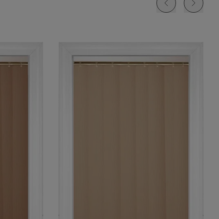
k
Central Park
Glasgow
Glasgow
l
Truffle
Bois de Santal
Cachemire
Échantillon
Échantillon
Échantillon
Gratuit
Gratuit
Gratuit
Camelot
Argent
Échantillon
Gratuit