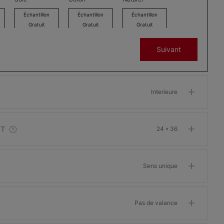
Échantillon
Échantillon
Échantillon
Gratuit
Gratuit
Gratuit
Suivant
Lille
Lille
Lille
Interieure
Blanc
Beige
Faon
Échantillon
Échantillon
Échantillon
Gratuit
Gratuit
Gratuit
IT
24 * 36
Sens unique
Soho
Soho
Marbella
Crème
Pas de valance
bavaroise
Éternel
Blanc
Échantillon
Échantillon
Échantillon