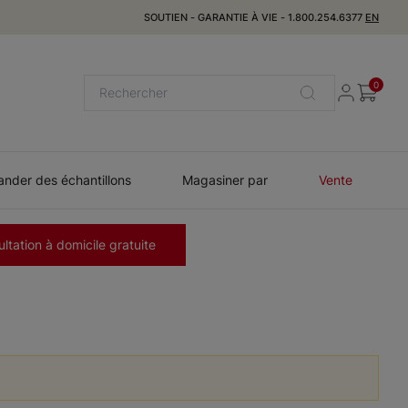
SOUTIEN
-
GARANTIE À VIE
-
1.800.254.6377
EN
0
der des échantillons
Magasiner par
Vente
ltation à domicile gratuite