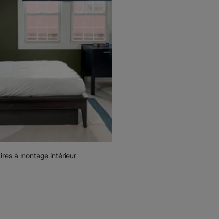
Sourate
Sourate S
Gris plume
Gris plume
Échantillon
Échantillon
Gratuit
Gratuit
Sourate S
Dimension
Dunes de Baja
Blanc
aires à montage intérieur
Échantillon
Échantillon
Gratuit
Gratuit