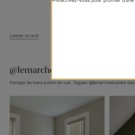
Laisser un avis
@lemarchedustore
Partage de bons points de vue. Taguez @lemarchedustore dans