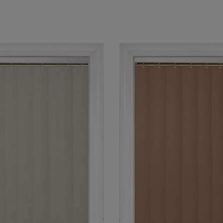
Central Park
Central Par
Cachemire
Bois de Santa
Échantillon
Échantillon
Gratuit
Gratuit
Camelot
Camelot
Soie
Naturel
Échantillon
Échantillon
Gratuit
Gratuit