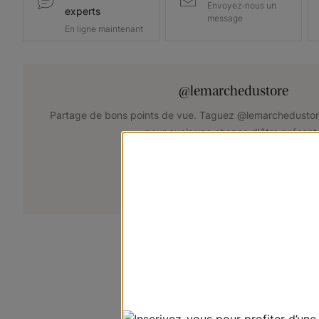
Envoyez-nous un
experts
message
En ligne maintenant
@lemarchedustore
Partage de bons points de vue. Taguez @lemarchedustor
pour avoir une chance d'être présent
+
Soumettez votre photo