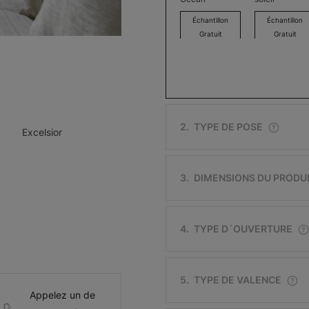
Échantillon
Échantillon
Gratuit
Gratuit
Excelsior
Excelsior
2
.
TYPE DE POSE
Excelsior
Argent
Os
Échantillon
Échantillon
Gratuit
Gratuit
3
.
DIMENSIONS DU PRODU
4
.
TYPE D´OUVERTURE
Lille
Soho
5
.
TYPE DE VALENCE
Brun foncé
Blanc
Appelez un de
Échantillon
Échantillon