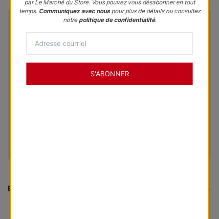
par Le Marché du Store. Vous pouvez vous désabonner en tout
temps.
Communiquez avec nous
pour plus de détails ou consultez
notre
politique de confidentialité
.
S'ABONNER
En vendette
:
Panneaux coulissants Leyton Roller Fabric - Swan