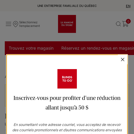
UNE ENTREPRISE FAMILIALE DU QUÉBEC
EN
0
Sélectionnez
l'emplacement
Trouvez votre magasin
Réservez un rendez-vous en magasi
Accueil
Panneaux coulissants Leyton Roller Fabric - Swan
Les prix n’incluent pas les services d’installation et
Inscrivez-vous pour profiter d’une réduction
de livraison et peuvent varier selon la région.
allant jusqu’à 50 $
Panneaux coulissants
Leyton swan
En soumettant votre adresse courriel, vous acceptez de recevoir
des courriels promotionnels et d’autres communications envoyées