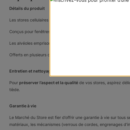
Détails du produit
Les stores cellulaires
faits sur mesure comptent parmi nos habill
Conçus pour fenêtres et portes, nos stores cellulaires se carac
Les alvéoles emprisonnent l’air et limitent les échanges thermiq
Offerts en plusieurs couleurs dont le
, ces stores peuvent être 
Entretien et nettoyage
Pour
préserver l’aspect et la qualité
de vos stores, aspirez dél
tiède.
Garantie à vie
Le Marché du Store est fier d’offrir une garantie à vie sur tous
matériaux, les mécanismes (verrous de cordes, engrenages d’incli