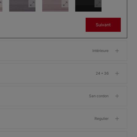
Suivant
Stores
Stores
Stores
cellulaires:
cellulaires:
cellulaires:
Prestige
Prestige
Prestige
Intérieure
Gris espoir
Gris hiverna
Noir
Échantillon
Échantillon
Échantillon
Gratuit
Gratuit
Gratuit
24 * 36
San cordon
Signature
Signature
Signature
Nuage
Corail foncé
Aube
Regulier
Échantillon
Échantillon
Échantillon
Gratuit
Gratuit
Gratuit