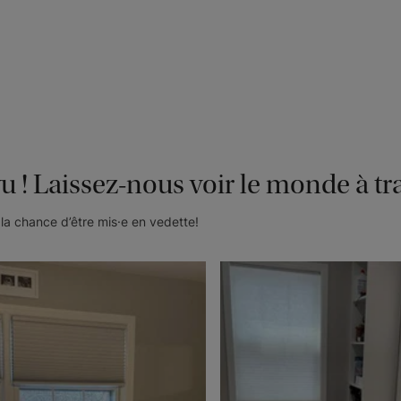
Signature
Signature
Lime
Vert menthe
Échantillon
Échantillon
Gratuit
Gratuit
vu ! Laissez-nous voir le monde à tr
la chance d’être mis·e en vedette!
Signature
Signature
Coquillage
Blanc
Échantillon
Échantillon
Gratuit
Gratuit
Borgota
Borgota