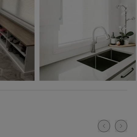
Gris moderne
Atlantique
Cosmique
Échantillon
Échantillon
Échantillon
Gratuit
Gratuit
Gratuit
Paris
Paris
Paris
Blanc
Perle
Sable
Échantillon
Échantillon
Échantillon
Gratuit
Gratuit
Gratuit
Paris
Premier
Premier
Fer
Blanc
Ivoire
Échantillon
Échantillon
Échantillon