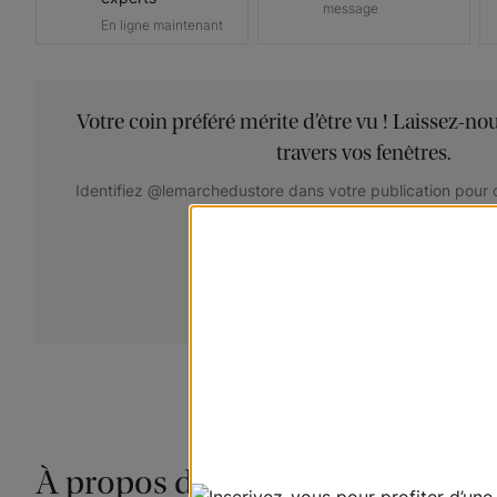
message
En ligne maintenant
Votre coin préféré mérite d’être vu ! Laissez-no
travers vos fenêtres.
Identifiez @lemarchedustore dans votre publication pour c
mis·e en vedette!
+
Soumettez votre photo
À propos de ce produit