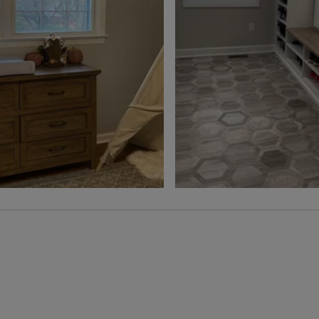
Duvet
Amande pâle
Échantillon
Échantillon
Gratuit
Gratuit
Rio
Rio
Orchidée
Sel de mer
Échantillon
Échantillon
Gratuit
Gratuit
Paris
Paris
Cendre
Latté
Échantillon
Échantillon