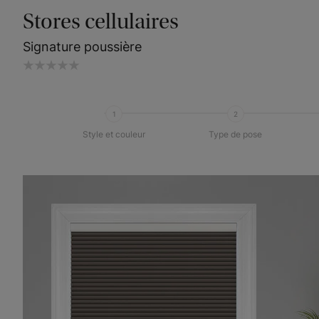
Stores cellulaires
Signature poussière
1
2
Style et couleur
Type de pose