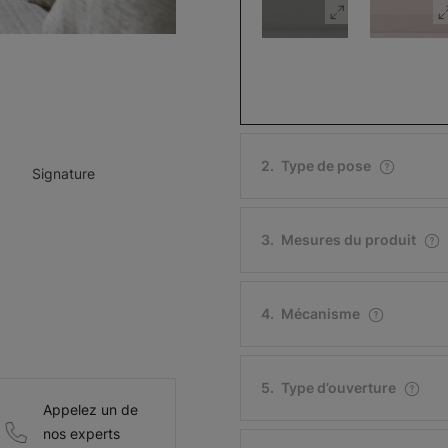
Stores
Stores
cellulaires:
cellulaires:
Smartcell 3/4
Prestige
2
.
Type de pose
Signature
Gris flanelle
Gris métro
Échantillon
Échantillon
Gratuit
Gratuit
3
.
Mesures du produit
4
.
Mécanisme
Signature
Signature
Ecorse
Cement
5
.
Type d’ouverture
Échantillon
Échantillon
Appelez un de
Gratuit
Gratuit
nos experts