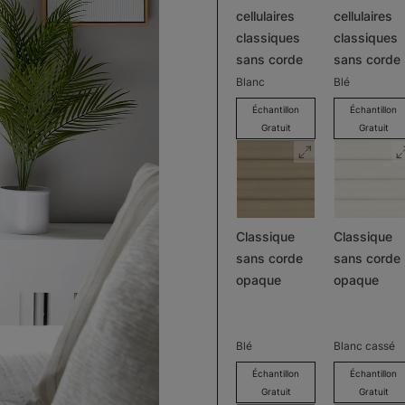
cellulaires
cellulaires
classiques
classiques
sans corde
sans corde
Blanc
Blé
Échantillon
Échantillon
Gratuit
Gratuit
Classique
Classique
sans corde
sans corde
opaque
opaque
Blé
Blanc cassé
Échantillon
Échantillon
Gratuit
Gratuit