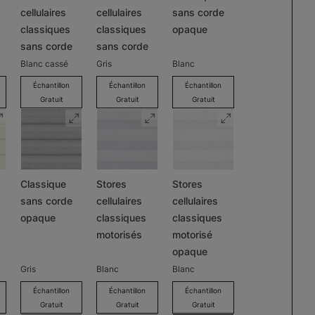
cellulaires
cellulaires
sans corde
classiques
classiques
opaque
sans corde
sans corde
Blanc cassé
Gris
Blanc
Échantillon
Échantillon
Échantillon
Gratuit
Gratuit
Gratuit
Classique
Stores
Stores
sans corde
cellulaires
cellulaires
opaque
classiques
classiques
motorisés
motorisé
opaque
Gris
Blanc
Blanc
Échantillon
Échantillon
Échantillon
Gratuit
Gratuit
Gratuit