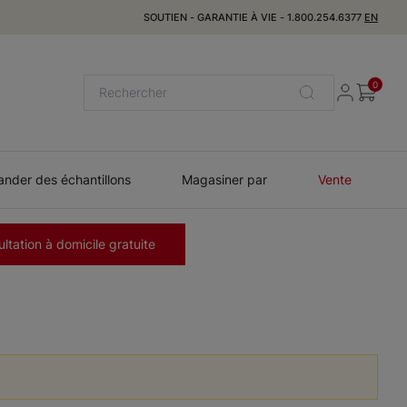
SOUTIEN
-
GARANTIE À VIE
-
1.800.254.6377
EN
0
der des échantillons
Magasiner par
Vente
ltation à domicile gratuite