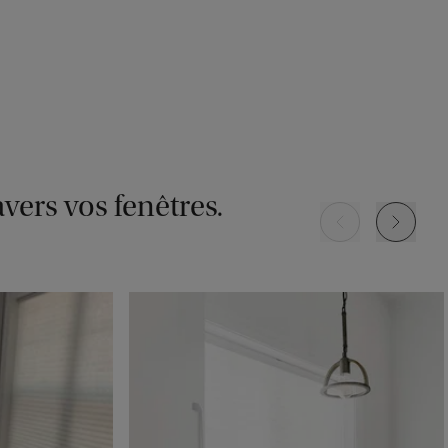
Signature
Signature
Signature
Souris
Perle
Ombre
Échantillon
Échantillon
Échantillon
Gratuit
Gratuit
Gratuit
avers vos fenêtres.
Signature
Mandalay II
Mandalay II
Blanc cassé
Mohair
Argent
Échantillon
Échantillon
Échantillon
Gratuit
Gratuit
Gratuit
Borgota
Rio
Rio