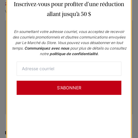
Inscrivez-vous pour profiter d’une réduction
25 % de rabais
$0.00
Votre prix :
allant jusqu’à 50 $
En soumettant votre adresse courriel, vous acceptez de recevoir
des courriels promotionnels et d’autres communications envoyées
par Le Marché du Store. Vous pouvez vous désabonner en tout
temps.
Communiquez avec nous
pour plus de détails ou consultez
notre
politique de confidentialité
.
S'ABONNER
En vendette
:
Stores diaphanes Cascade Assombrissant