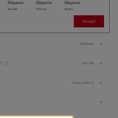
Élégance
Élégance
Élégance
Nuage
Glaçon
Moka
Échantillon
Échantillon
Échantillon
Suivant
Gratuit
Gratuit
Gratuit
Interieure
Cascade
Cascade
Cascade
n
Élégance Lin
Élégance Lin
Élégance Lin
IT
24 * 36
II
Fumée
Blé
Dentelle
Échantillon
Échantillon
Échantillon
Sans cordon II
Gratuit
Gratuit
Gratuit