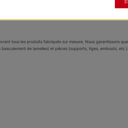
S
nnelle ou un design tout en douceur pour une touche d'élégance. Not
couvrant tous les produits fabriqués sur mesure. Nous garantissons q
sculement de lamelles) et pièces (supports, tiges, embouts, etc.) qu