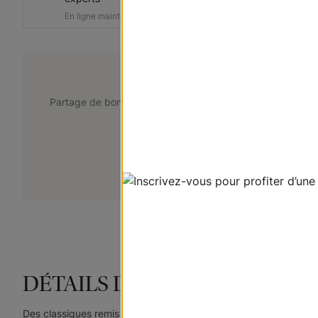
message
En ligne maintenant
@lemarchedustore
Partage de bons points de vue. Taguez @lemarchedustor
pour avoir une chance d'être présent
+
Soumettez votre photo
DÉTAILS DU PRODUIT
Des classiques remis au goût du jour, nos stores « Cascade » p