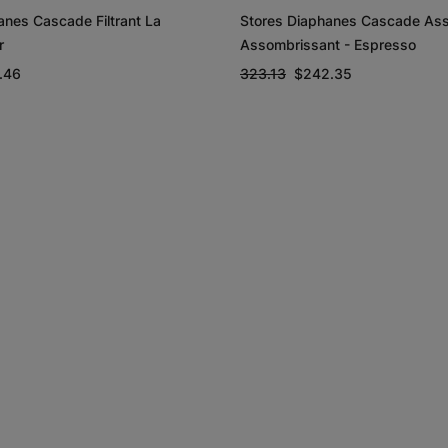
anes Cascade Filtrant La
Stores Diaphanes Cascade As
r
Assombrissant - Espresso
.46
323.13
$242.35