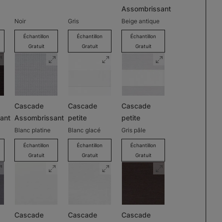
Assombrissant
Noir
Gris
Beige antique
Échantillon
Échantillon
Échantillon
Gratuit
Gratuit
Gratuit
Cascade
Cascade
Cascade
ant
Assombrissant
petite
petite
Blanc platine
Blanc glacé
Gris pâle
Échantillon
Échantillon
Échantillon
Gratuit
Gratuit
Gratuit
Cascade
Cascade
Cascade