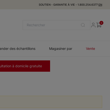
SOUTIEN
-
GARANTIE À VIE
-
1.800.254.6377
EN
0
der des échantillons
Magasiner par
Vente
ltation à domicile gratuite