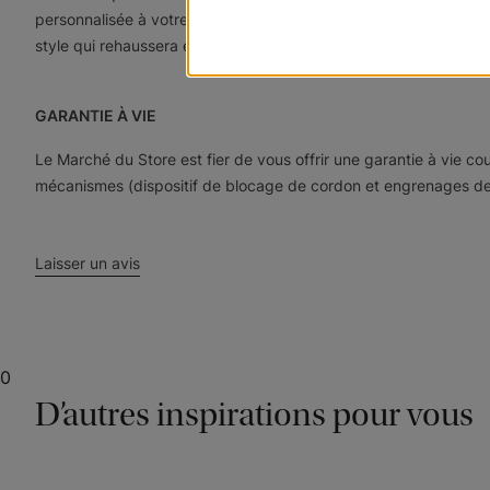
personnalisée à votre décor. Choisissez une allure plus fonctio
style qui rehaussera en beauté le look de votre maison.
GARANTIE À VIE
Le Marché du Store est fier de vous offrir une garantie à vie 
mécanismes (dispositif de blocage de cordon et engrenages de ba
Laisser un avis
0
D’autres inspirations pour vous