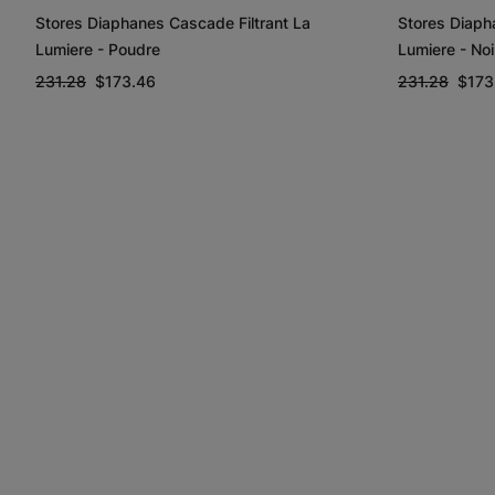
Stores Diaphanes Cascade Filtrant La
Stores Diaph
Lumiere - Poudre
Lumiere - Noi
231.28
$173.46
231.28
$173