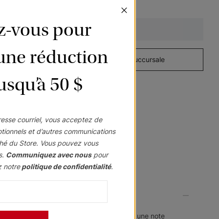
Cascade
Cascade
Cascade
Mod
Santa Fe
Santa Fe
ez-vous pour
e
Jet
Marbre
Amande grillée
Ajouter au panier
Échantillon
Échantillon
Échantillon
’une réduction
Gratuit
Gratuit
Gratuit
à domicile
Visitez une succursale
jusqu’à 50 $
Cascade
Cascade
Cascade
esse courriel, vous acceptez de
Nuevo
Santa Fe
Élégance Lin
otionnels et d’autres communications
II
hé du Store. Vous pouvez vous
Minéral
Gris français
Porcelaine
s.
Communiquez avec nous
pour
Échantillon
Échantillon
Échantillon
z notre
politique de confidentialité
.
Gratuit
Gratuit
Gratuit
ouleurs et d'imprimés conçus pour conférer une note