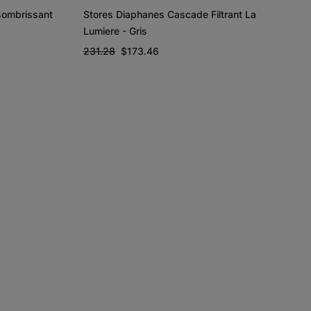
sombrissant
Stores Diaphanes Cascade Filtrant La
Lumiere - Gris
231.28
$173.46