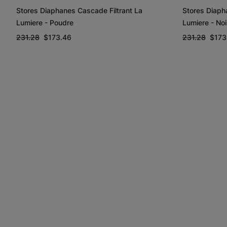
Stores Diaphanes Cascade Filtrant La
Stores Diaph
Lumiere - Poudre
Lumiere - Noi
231.28
$173.46
231.28
$173