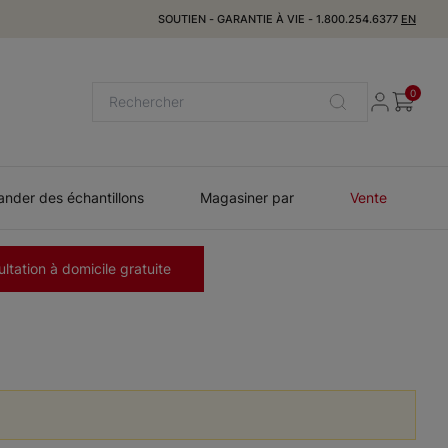
SOUTIEN
-
GARANTIE À VIE
-
1.800.254.6377
EN
0
der des échantillons
Magasiner par
Vente
ltation à domicile gratuite