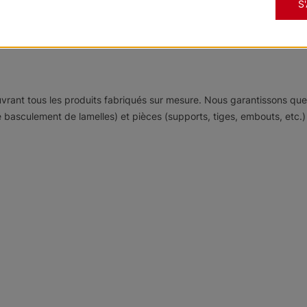
S
nnelle ou un design tout en douceur pour une touche d'élégance. Not
couvrant tous les produits fabriqués sur mesure. Nous garantissons q
sculement de lamelles) et pièces (supports, tiges, embouts, etc.) qu