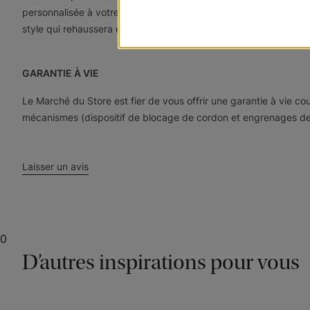
personnalisée à votre décor. Choisissez une allure plus fonctio
style qui rehaussera en beauté le look de votre maison.
GARANTIE À VIE
Le Marché du Store est fier de vous offrir une garantie à vie 
mécanismes (dispositif de blocage de cordon et engrenages de ba
Laisser un avis
0
D’autres inspirations pour vous