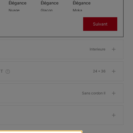
Élégance
Élégance
Élégance
Nuage
Glaçon
Moka
Échantillon
Échantillon
Échantillon
Suivant
Gratuit
Gratuit
Gratuit
Interieure
Cascade
Cascade
Cascade
n
Élégance Lin
Élégance Lin
Élégance Lin
IT
24 * 36
II
Fumée
Blé
Dentelle
Échantillon
Échantillon
Échantillon
Sans cordon II
Gratuit
Gratuit
Gratuit