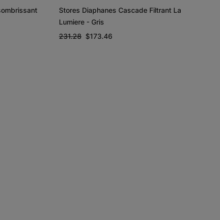
sombrissant
Stores Diaphanes Cascade Filtrant La
Lumiere - Gris
231.28
$173.46