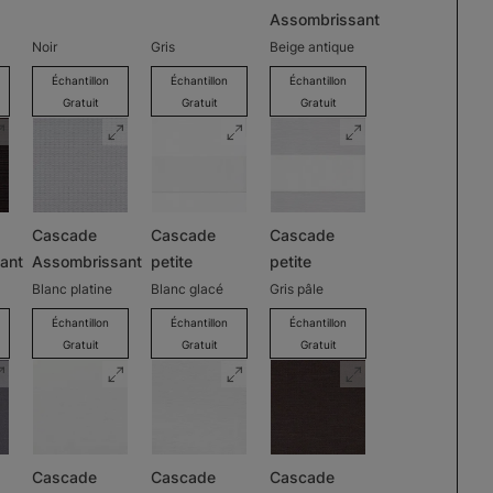
Assombrissant
Noir
Gris
Beige antique
Échantillon
Échantillon
Échantillon
Gratuit
Gratuit
Gratuit
Cascade
Cascade
Cascade
ant
Assombrissant
petite
petite
Blanc platine
Blanc glacé
Gris pâle
Échantillon
Échantillon
Échantillon
Gratuit
Gratuit
Gratuit
Cascade
Cascade
Cascade