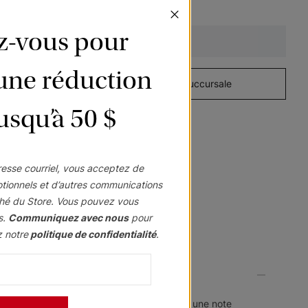
Cascade
Cascade
Cascade
Mod
Santa Fe
Santa Fe
ez-vous pour
e
Jet
Marbre
Amande grillée
Ajouter au panier
Échantillon
Échantillon
Échantillon
’une réduction
Gratuit
Gratuit
Gratuit
à domicile
Visitez une succursale
jusqu’à 50 $
Cascade
Cascade
Cascade
esse courriel, vous acceptez de
Nuevo
Santa Fe
Élégance Lin
otionnels et d’autres communications
II
hé du Store. Vous pouvez vous
Minéral
Gris français
Porcelaine
s.
Communiquez avec nous
pour
Échantillon
Échantillon
Échantillon
z notre
politique de confidentialité
.
Gratuit
Gratuit
Gratuit
ouleurs et d'imprimés conçus pour conférer une note