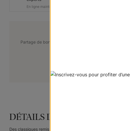
message
En ligne maintenant
@lemarchedustore
Partage de bons points de vue. Taguez @lemarchedustor
pour avoir une chance d'être présent
+
Soumettez votre photo
DÉTAILS DU PRODUIT
Des classiques remis au goût du jour, nos stores « Cascade » p