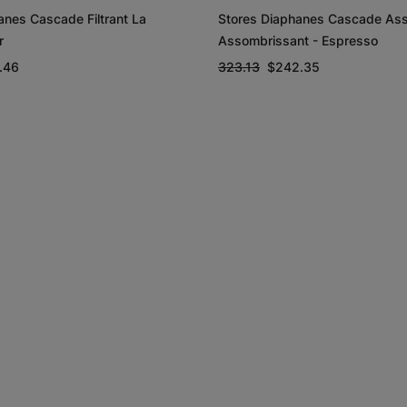
anes Cascade Filtrant La
Stores Diaphanes Cascade As
r
Assombrissant - Espresso
.46
323.13
$242.35