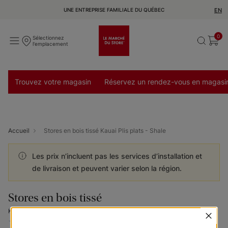
UNE ENTREPRISE FAMILIALE DU QUÉBEC
EN
0
Sélectionnez
l'emplacement
Trouvez votre magasin
Réservez un rendez-vous en magasi
Accueil
Stores en bois tissé Kauai Plis plats - Shale
Les prix n’incluent pas les services d’installation et
de livraison et peuvent varier selon la région.
Stores en bois tissé
Kauai shale