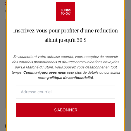
25 % de rabais
$0.00
Votre prix :
Inscrivez-vous pour profiter d’une réduction
allant jusqu’à 50 $
En soumettant votre adresse courriel, vous acceptez de recevoir
des courriels promotionnels et d’autres communications envoyées
par Le Marché du Store. Vous pouvez vous désabonner en tout
temps.
Communiquez avec nous
pour plus de détails ou consultez
notre
politique de confidentialité
.
S'ABONNER
En vendette
:
Stores en bois tissé Kauai Plis plats - Shale