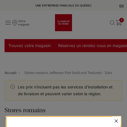
UNE ENTREPRISE FAMILIALE DU QUÉBEC
EN
0
Votre
magasin
Trouvez votre magasin
Réservez un rendez-vous en magasi
Accueil
Stores romains Jefferson Plat Solid and Textured - Silex
Les prix n’incluent pas les services d’installation et
de livraison et peuvent varier selon la région.
Stores romains
Jefferson silex