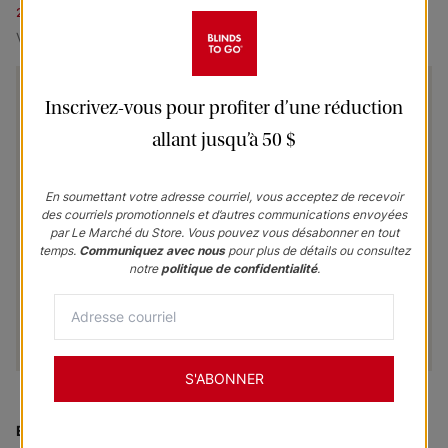
25 % de rabais
$0.00
Votre prix :
Inscrivez-vous pour profiter d’une réduction
allant jusqu’à 50 $
En soumettant votre adresse courriel, vous acceptez de recevoir
des courriels promotionnels et d’autres communications envoyées
par Le Marché du Store. Vous pouvez vous désabonner en tout
temps.
Communiquez avec nous
pour plus de détails ou consultez
notre
politique de confidentialité
.
S'ABONNER
En vendette
:
Stores romains Jefferson Plat Solid and Textured