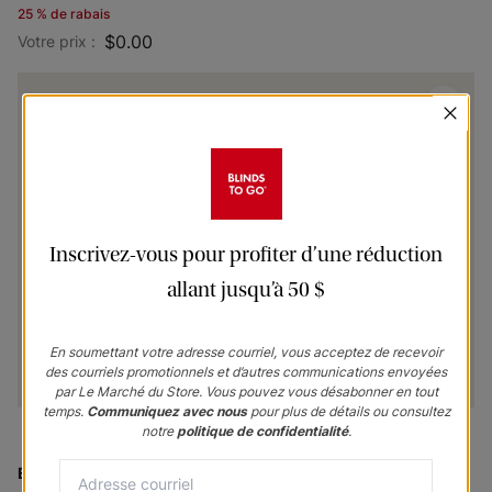
25 % de rabais
$0.00
Votre prix :
Inscrivez-vous pour profiter d’une réduction
allant jusqu’à 50 $
En soumettant votre adresse courriel, vous acceptez de recevoir
des courriels promotionnels et d’autres communications envoyées
par Le Marché du Store. Vous pouvez vous désabonner en tout
temps.
Communiquez avec nous
pour plus de détails ou consultez
notre
politique de confidentialité
.
En vendette
:
Toiles de fenêtre Paysage Classic/Designer