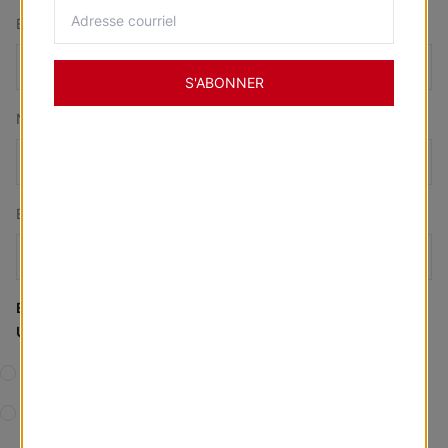
Estado o Provincia
*
S'ABONNER
Numero Telefonico
Email (opcional)
ESTOY BUSCANDO EMPLEO EN LA SIGUIENTE ÁREA /
UBICACIÓN
LAKEWOOD, NJ
HANOVER, MD