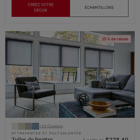
CRÉEZ VOTRE
ÉCHANTILLONS
DÉCOR
25 % de rabais
+
23
Couleurs
ATTRAYANTES ET POLYVALENTES
Toiles de fenêtre
$228.40