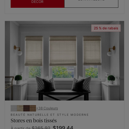
DÉCOR
25 % de rabais
+
38
Couleurs
BEAUTÉ NATURELLE ET STYLE MODERNE
Stores en bois tissés
$199.44
$265.92
À partir de