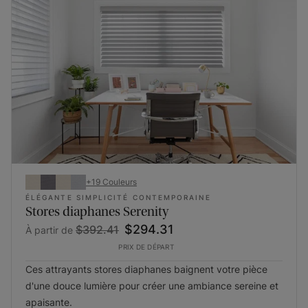
Vous ne savez pas par où commencer
?
Recevez gratuitement nos échantillons les plus
populaires directement à votre porte !
Commandez votre ensemble d'échantillons gratuit
+
19
Couleurs
ÉLÉGANTE SIMPLICITÉ CONTEMPORAINE
Stores diaphanes Serenity
$294.31
$392.41
À partir de
PRIX DE DÉPART
Ces attrayants stores diaphanes baignent votre pièce
d'une douce lumière pour créer une ambiance sereine et
apaisante.