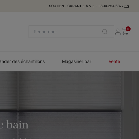
SOUTIEN
-
GARANTIE À VIE
-
1.800.254.6377
EN
0
der des échantillons
Magasiner par
Vente
e bain