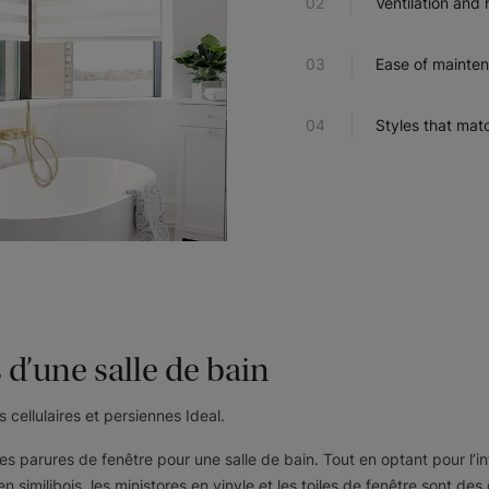
Ventilation and 
Ease of mainte
Styles that ma
 d’une salle de bain
s cellulaires et persiennes Ideal.
des parures de fenêtre pour une salle de bain. Tout en optant pour l’int
 similibois, les ministores en vinyle et les toiles de fenêtre sont des 