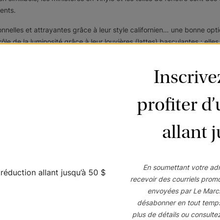
ements.
ionnelles et attrayantes grâce à leur style californien… une bonne opt
trôle de la luminosité grâce à leur louvières (lattes) basculantes ; ell
vec la fonction d’ouverture « haut-bas, bas-haut » sont conseillés pour
Inscriv
u jour et préserver votre vue de l’extérieur.
 pour la salle de bain
profiter d
bsorbent l’humidité au fil du temps.
allant 
ois la nuit tombée.
deaux et des stores romains favorisent la croissance et la 
En soumettant votre adr
recevoir des courriels prom
envoyées par Le Marc
désabonner en tout temp
plus de détails ou consulte