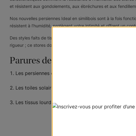
et résistent aux gondolements, aux ébréchures et aux fendill
Nos nouvelles persiennes Ideal en similibois sont à la fois fonct
résistent à l’humidité, protègent votre intimité et offrent un con
Des styles faits de tissus légers, comme les stores cellulaires a
rigueur ; ce stores doivent néanmoins laisser passer la lumière d
Parures de fenêtre déconseillées
Les persiennes et les stores en bois véritables qui a
Les toiles solaires qui deviennent translucides une f
Les tissus lourds employés pour la confection des ri