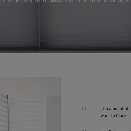
re en considération en choisissant des stores ou des persiennes pour
The amount of n
want to block