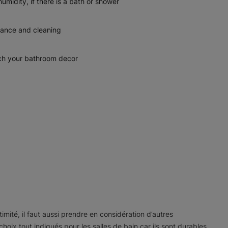
humidity, if there is a bath or shower
nance and cleaning
tch your bathroom decor
imité, il faut aussi prendre en considération d’autres
choix tout indiqués pour les salles de bain car ils sont durables