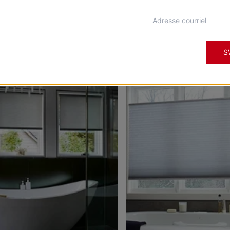
on
pour vous.
S