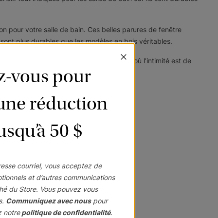
ion pour votre salle de bain. Ces belles parures de fenêtre
es sont plus durables que les modèles en bois véritables.
 les fenêtres situées près d’une baignoire où l’intimité est de
ez-vous pour
’une réduction
jusqu’à 50 $
propagation de la moisissure.
esse courriel, vous acceptez de
otionnels et d’autres communications
hé du Store. Vous pouvez vous
s.
Communiquez avec nous
pour
z notre
politique de confidentialité
.